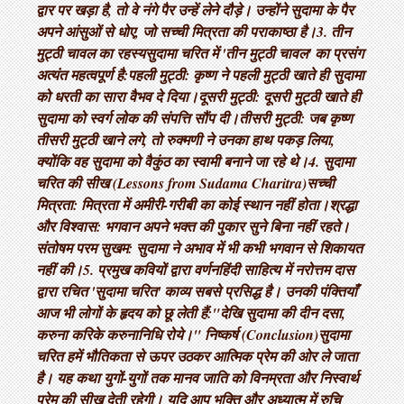
द्वार पर खड़ा है, तो वे नंगे पैर उन्हें लेने दौड़े। उन्होंने सुदामा के पैर
अपने आंसुओं से धोए, जो सच्ची मित्रता की पराकाष्ठा है। ​3. तीन
मुट्ठी चावल का रहस्य ​सुदामा चरित में 'तीन मुट्ठी चावल' का प्रसंग
अत्यंत महत्वपूर्ण है: ​पहली मुट्ठी: कृष्ण ने पहली मुट्ठी खाते ही सुदामा
को धरती का सारा वैभव दे दिया। ​दूसरी मुट्ठी: दूसरी मुट्ठी खाते ही
सुदामा को स्वर्ग लोक की संपत्ति सौंप दी। ​तीसरी मुट्ठी: जब कृष्ण
तीसरी मुट्ठी खाने लगे, तो रुक्मणी ने उनका हाथ पकड़ लिया,
क्योंकि वह सुदामा को वैकुंठ का स्वामी बनाने जा रहे थे। ​4. सुदामा
चरित की सीख (Lessons from Sudama Charitra) ​सच्ची
मित्रता: मित्रता में अमीरी-गरीबी का कोई स्थान नहीं होता। ​श्रद्धा
और विश्वास: भगवान अपने भक्त की पुकार सुने बिना नहीं रहते। ​
संतोषम परम सुखम: सुदामा ने अभाव में भी कभी भगवान से शिकायत
नहीं की। ​5. प्रमुख कवियों द्वारा वर्णन ​हिंदी साहित्य में नरोत्तम दास
द्वारा रचित 'सुदामा चरित' काव्य सबसे प्रसिद्ध है। उनकी पंक्तियाँ
आज भी लोगों के हृदय को छू लेती हैं: ​"देखि सुदामा की दीन दसा,
करुना करिके करुनानिधि रोये।" निष्कर्ष (Conclusion) ​सुदामा
चरित हमें भौतिकता से ऊपर उठकर आत्मिक प्रेम की ओर ले जाता
है। यह कथा युगों-युगों तक मानव जाति को विनम्रता और निस्वार्थ
प्रेम की सीख देती रहेगी। यदि आप भक्ति और अध्यात्म में रुचि