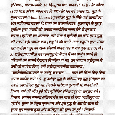
हरियाणा, भारत) ​अवधि: 18 दिन ​मुख्य पक्ष: पांडव (5 भाई) और कौरव
(100 भाई) ​उद्देश्य: अधर्म का विनाश और धर्म की स्थापना ​2. युद्ध के
मुख्य कारण (Main Causes) ​कुरुक्षेत्र युद्ध के पीछे कई सामाजिक
और व्यक्तिगत कारण थे: ​राज्य का उत्तराधिकार: धृतराष्ट्र के पुत्र
दुर्योधन द्वारा पांडवों को उनका न्यायोचित राज्य देने से इनकार
करना। ​द्रौपदी का अपमान: भरी सभा में द्रौपदी का चीर-हरण युद्ध
की सबसे बड़ी ज्वाला बना। ​शकुनि की चालें: मामा शकुनि द्वारा रचित
द्यूत क्रीड़ा (जुए का खेल) जिसमें पांडव अपना सब कुछ हार गए थे। ​
3. श्रीमद्भगवद्गीता का जन्म ​युद्ध के मैदान में जब अर्जुन अपने ही
परिजनों को सामने देखकर विचलित हो गए, तब भगवान श्रीकृष्ण ने
उन्हें जो उपदेश दिया, वही श्रीमद्भगवद्गीता कहलाया। ​
"कर्मण्येवाधिकारस्ते मा फलेषु कदाचन" — फल की चिंता किए बिना
अपना कर्तव्य करो। 5. कुरुक्षेत्र युद्ध के परिणाम ​यह युद्ध इतिहास का
सबसे रक्तरंजित युद्ध था, जिसके परिणाम दूरगामी थे: ​पांडवों की
विजय: धर्म की जीत हुई और युधिष्ठिर हस्तिनापुर के सम्राट बने। ​
विनाश: लगभग समस्त क्षत्रिय वंश का नाश हो गया। ​कलियुग का
प्रारंभ: कृष्ण के वैकुंठ प्रस्थान और इस युद्ध के अंत के साथ ही
द्वापर युग समाप्त हुआ और कलियुग की शुरुआत हुई। निष्कर्ष: