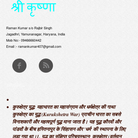
Raman Kumar s/o Rajbir Singh
Jagadhri, Yamunanagar, Haryana, India
Mob No:- 09466660442
Email :- ramankumar407@gmail.com
THOUGHTS
कुरुक्षेत्र युद्ध: महाभारत का महासंग्राम और धर्मक्षेत्र की गाथा ​
कुरुक्षेत्र का युद्ध (Kurukshetra War) प्राचीन भारत का सबसे
विनाशकारी और महत्वपूर्ण युद्ध माना जाता है। यह युद्ध कौरवों और
पांडवों के बीच हस्तिनापुर के सिंहासन और 'धर्म' की स्थापना के लिए
लड़ा गया था। ​1. युद्ध का संक्षिप्त परिचय ​स्थान: कुरुक्षेत्र (वर्तमान