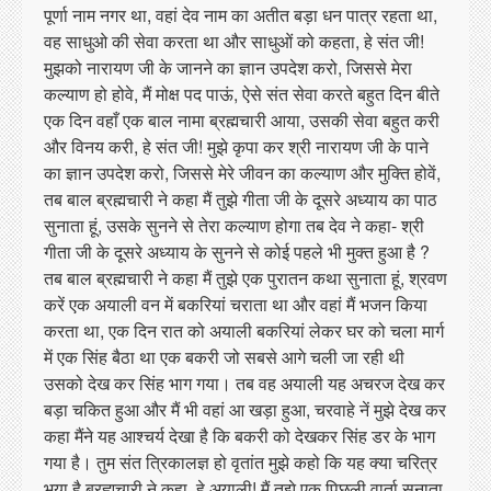
पूर्णा नाम नगर था, वहां देव नाम का अतीत बड़ा धन पात्र रहता था,
वह साधुओ की सेवा करता था और साधुओं को कहता, हे संत जी!
मुझको नारायण जी के जानने का ज्ञान उपदेश करो, जिससे मेरा
कल्याण हो होवे, मैं मोक्ष पद पाऊं, ऐसे संत सेवा करते बहुत दिन बीते
एक दिन वहाँ एक बाल नामा ब्रह्मचारी आया, उसकी सेवा बहुत करी
और विनय करी, हे संत जी! मुझे कृपा कर श्री नारायण जी के पाने
का ज्ञान उपदेश करो, जिससे मेरे जीवन का कल्याण और मुक्ति होवें,
तब बाल ब्रह्मचारी ने कहा मैं तुझे गीता जी के दूसरे अध्याय का पाठ
सुनाता हूं, उसके सुनने से तेरा कल्याण होगा तब देव ने कहा- श्री
गीता जी के दूसरे अध्याय के सुनने से कोई पहले भी मुक्त हुआ है ?
तब बाल ब्रह्मचारी ने कहा मैं तुझे एक पुरातन कथा सुनाता हूं, श्रवण
करें एक अयाली वन में बकरियां चराता था और वहां मैं भजन किया
करता था, एक दिन रात को अयाली बकरियां लेकर घर को चला मार्ग
में एक सिंह बैठा था एक बकरी जो सबसे आगे चली जा रही थी
उसको देख कर सिंह भाग गया। तब वह अयाली यह अचरज देख कर
बड़ा चकित हुआ और मैं भी वहां आ खड़ा हुआ, चरवाहे नें मुझे देख कर
कहा मैंने यह आश्चर्य देखा है कि बकरी को देखकर सिंह डर के भाग
गया है। तुम संत त्रिकालज्ञ हो वृतांत मुझे कहो कि यह क्या चरित्र
भया है ब्रह्मचारी ने कहा, हे अयाली! मैं तुझे एक पिछली वार्ता सुनाता