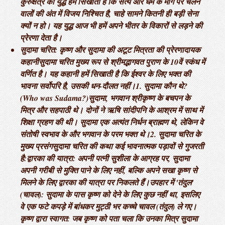
कुरुक्षेत्र का युद्ध हमें सिखाता है कि सत्य और धर्म के मार्ग पर चलने
वालों की अंत में विजय निश्चित है, चाहे सामने कितनी ही बड़ी सेना
क्यों न हो। यह युद्ध आज भी हमें अपने भीतर के विकारों से लड़ने की
प्रेरणा देता है।
सुदामा चरित: कृष्ण और सुदामा की अटूट मित्रता की प्रेरणादायक
कहानी ​सुदामा चरित मुख्य रूप से श्रीमद्भागवत पुराण के 10वें स्कंध में
वर्णित है। यह कहानी हमें सिखाती है कि ईश्वर के लिए भक्त की
भावना सर्वोपरि है, उसकी धन-दौलत नहीं। ​1. सुदामा कौन थे?
(Who was Sudama?) ​सुदामा, भगवान श्रीकृष्ण के बचपन के
मित्र और सहपाठी थे। दोनों ने ऋषि सांदीपनि के आश्रम में साथ में
शिक्षा ग्रहण की थी। सुदामा एक अत्यंत निर्धन ब्राह्मण थे, लेकिन वे
संतोषी स्वभाव के और भगवान के परम भक्त थे। ​2. सुदामा चरित के
मुख्य प्रसंग ​सुदामा चरित की कथा कई भावनात्मक पड़ावों से गुजरती
है: ​द्वारका की यात्रा: अपनी पत्नी सुशीला के आग्रह पर, सुदामा
अपनी गरीबी से मुक्ति पाने के लिए नहीं, बल्कि अपने सखा कृष्ण से
मिलने के लिए द्वारका की यात्रा पर निकलते हैं। ​उपहार में 'तंदुल'
(चावल): सुदामा के पास कृष्ण को देने के लिए कुछ नहीं था, इसलिए
वे एक फटे कपड़े में बांधकर मुट्ठी भर कच्चे चावल (तंदुल) ले गए। ​
कृष्ण द्वारा स्वागत: जब कृष्ण को पता चला कि उनका मित्र सुदामा