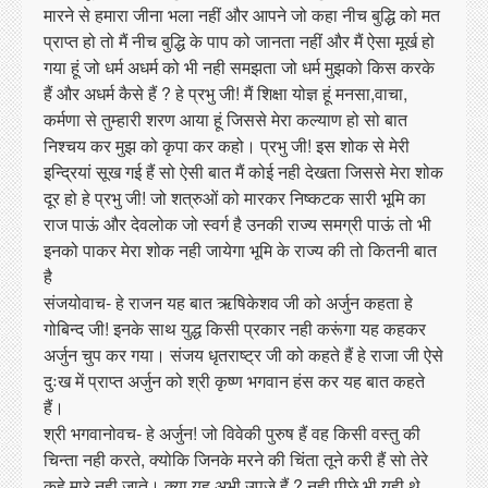
मारने से हमारा जीना भला नहीं और आपने जो कहा नीच बुद्धि को मत
प्राप्त हो तो मैं नीच बुद्धि के पाप को जानता नहीं और मैं ऐसा मूर्ख हो
गया हूं जो धर्म अधर्म को भी नही समझता जो धर्म मुझको किस करके
हैं और अधर्म कैसे हैं ? हे प्रभु जी! मैं शिक्षा योज्ञ हूं मनसा,वाचा,
कर्मणा से तुम्हारी शरण आया हूं जिससे मेरा कल्याण हो सो बात
निश्चय कर मुझ को कृपा कर कहो। प्रभु जी! इस शोक से मेरी
इन्द्रियां सूख गई हैं सो ऐसी बात मैं कोई नही देखता जिससे मेरा शोक
दूर हो हे प्रभु जी! जो शत्रुओं को मारकर निष्कटक सारी भूमि का
राज पाऊं और देवलोक जो स्वर्ग है उनकी राज्य समग्री पाऊं तो भी
इनको पाकर मेरा शोक नही जायेगा भूमि के राज्य की तो कितनी बात
है
संजयोवाच- हे राजन यह बात ऋषिकेशव जी को अर्जुन कहता हे
गोबिन्द जी! इनके साथ युद्ध किसी प्रकार नही करूंगा यह कहकर
अर्जुन चुप कर गया। संजय धृतराष्ट्र जी को कहते हैं हे राजा जी ऐसे
दुःख में प्राप्त अर्जुन को श्री कृष्ण भगवान हंस कर यह बात कहते
हैं।
श्री भगवानोवच- हे अर्जुन! जो विवेकी पुरुष हैं वह किसी वस्तु की
चिन्ता नही करते, क्योकि जिनके मरने की चिंता तूने करी हैं सो तेरे
कहे मारे नही जाते। क्या यह अभी उपजे हैं ? नही पीछे भी यही थे