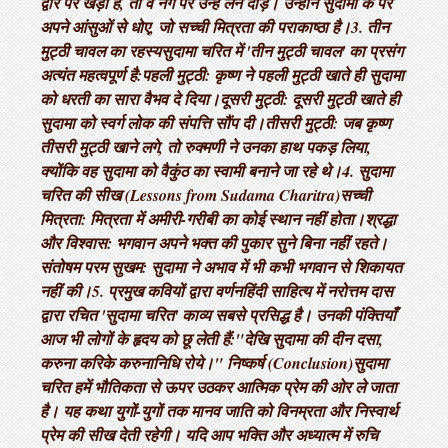
द्वार पर खड़ा है, तो वे नंगे पैर उन्हें लेने दौड़े। उन्होंने सुदामा के पैर
अपने आंसुओं से धोए, जो सच्ची मित्रता की पराकाष्ठा है। ​3. तीन
मुट्ठी चावल का रहस्य ​सुदामा चरित में 'तीन मुट्ठी चावल' का प्रसंग
अत्यंत महत्वपूर्ण है: ​पहली मुट्ठी: कृष्ण ने पहली मुट्ठी खाते ही सुदामा
को धरती का सारा वैभव दे दिया। ​दूसरी मुट्ठी: दूसरी मुट्ठी खाते ही
सुदामा को स्वर्ग लोक की संपत्ति सौंप दी। ​तीसरी मुट्ठी: जब कृष्ण
तीसरी मुट्ठी खाने लगे, तो रुक्मणी ने उनका हाथ पकड़ लिया,
क्योंकि वह सुदामा को वैकुंठ का स्वामी बनाने जा रहे थे। ​4. सुदामा
चरित की सीख (Lessons from Sudama Charitra) ​सच्ची
मित्रता: मित्रता में अमीरी-गरीबी का कोई स्थान नहीं होता। ​श्रद्धा
और विश्वास: भगवान अपने भक्त की पुकार सुने बिना नहीं रहते। ​
संतोषम परम सुखम: सुदामा ने अभाव में भी कभी भगवान से शिकायत
नहीं की। ​5. प्रमुख कवियों द्वारा वर्णन ​हिंदी साहित्य में नरोत्तम दास
द्वारा रचित 'सुदामा चरित' काव्य सबसे प्रसिद्ध है। उनकी पंक्तियाँ
आज भी लोगों के हृदय को छू लेती हैं: ​"देखि सुदामा की दीन दसा,
करुना करिके करुनानिधि रोये।" निष्कर्ष (Conclusion) ​सुदामा
चरित हमें भौतिकता से ऊपर उठकर आत्मिक प्रेम की ओर ले जाता
है। यह कथा युगों-युगों तक मानव जाति को विनम्रता और निस्वार्थ
प्रेम की सीख देती रहेगी। यदि आप भक्ति और अध्यात्म में रुचि