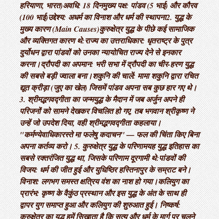
हरियाणा, भारत) ​अवधि: 18 दिन ​मुख्य पक्ष: पांडव (5 भाई) और कौरव
(100 भाई) ​उद्देश्य: अधर्म का विनाश और धर्म की स्थापना ​2. युद्ध के
मुख्य कारण (Main Causes) ​कुरुक्षेत्र युद्ध के पीछे कई सामाजिक
और व्यक्तिगत कारण थे: ​राज्य का उत्तराधिकार: धृतराष्ट्र के पुत्र
दुर्योधन द्वारा पांडवों को उनका न्यायोचित राज्य देने से इनकार
करना। ​द्रौपदी का अपमान: भरी सभा में द्रौपदी का चीर-हरण युद्ध
की सबसे बड़ी ज्वाला बना। ​शकुनि की चालें: मामा शकुनि द्वारा रचित
द्यूत क्रीड़ा (जुए का खेल) जिसमें पांडव अपना सब कुछ हार गए थे। ​
3. श्रीमद्भगवद्गीता का जन्म ​युद्ध के मैदान में जब अर्जुन अपने ही
परिजनों को सामने देखकर विचलित हो गए, तब भगवान श्रीकृष्ण ने
उन्हें जो उपदेश दिया, वही श्रीमद्भगवद्गीता कहलाया। ​
"कर्मण्येवाधिकारस्ते मा फलेषु कदाचन" — फल की चिंता किए बिना
अपना कर्तव्य करो। 5. कुरुक्षेत्र युद्ध के परिणाम ​यह युद्ध इतिहास का
सबसे रक्तरंजित युद्ध था, जिसके परिणाम दूरगामी थे: ​पांडवों की
विजय: धर्म की जीत हुई और युधिष्ठिर हस्तिनापुर के सम्राट बने। ​
विनाश: लगभग समस्त क्षत्रिय वंश का नाश हो गया। ​कलियुग का
प्रारंभ: कृष्ण के वैकुंठ प्रस्थान और इस युद्ध के अंत के साथ ही
द्वापर युग समाप्त हुआ और कलियुग की शुरुआत हुई। निष्कर्ष:
कुरुक्षेत्र का युद्ध हमें सिखाता है कि सत्य और धर्म के मार्ग पर चलने