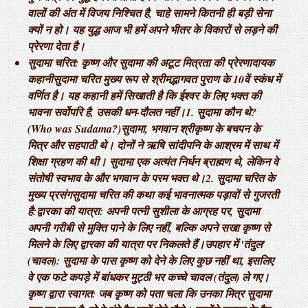
वालों की अंत में विजय निश्चित है, चाहे सामने कितनी ही बड़ी सेना
क्यों न हो। यह युद्ध आज भी हमें अपने भीतर के विकारों से लड़ने की
प्रेरणा देता है।
सुदामा चरित: कृष्ण और सुदामा की अटूट मित्रता की प्रेरणादायक
कहानी ​सुदामा चरित मुख्य रूप से श्रीमद्भागवत पुराण के 10वें स्कंध में
वर्णित है। यह कहानी हमें सिखाती है कि ईश्वर के लिए भक्त की
भावना सर्वोपरि है, उसकी धन-दौलत नहीं। ​1. सुदामा कौन थे?
(Who was Sudama?) ​सुदामा, भगवान श्रीकृष्ण के बचपन के
मित्र और सहपाठी थे। दोनों ने ऋषि सांदीपनि के आश्रम में साथ में
शिक्षा ग्रहण की थी। सुदामा एक अत्यंत निर्धन ब्राह्मण थे, लेकिन वे
संतोषी स्वभाव के और भगवान के परम भक्त थे। ​2. सुदामा चरित के
मुख्य प्रसंग ​सुदामा चरित की कथा कई भावनात्मक पड़ावों से गुजरती
है: ​द्वारका की यात्रा: अपनी पत्नी सुशीला के आग्रह पर, सुदामा
अपनी गरीबी से मुक्ति पाने के लिए नहीं, बल्कि अपने सखा कृष्ण से
मिलने के लिए द्वारका की यात्रा पर निकलते हैं। ​उपहार में 'तंदुल'
(चावल): सुदामा के पास कृष्ण को देने के लिए कुछ नहीं था, इसलिए
वे एक फटे कपड़े में बांधकर मुट्ठी भर कच्चे चावल (तंदुल) ले गए। ​
कृष्ण द्वारा स्वागत: जब कृष्ण को पता चला कि उनका मित्र सुदामा