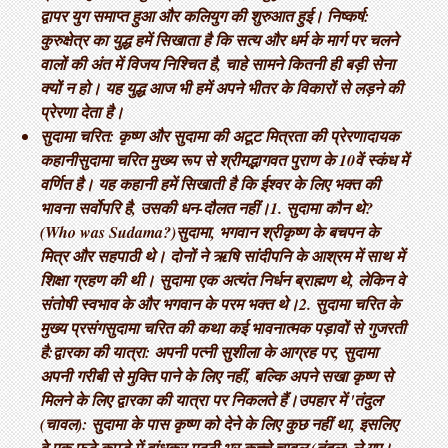
द्वापर युग समाप्त हुआ और कलियुग की शुरुआत हुई। निष्कर्ष:
कुरुक्षेत्र का युद्ध हमें सिखाता है कि सत्य और धर्म के मार्ग पर चलने
वालों की अंत में विजय निश्चित है, चाहे सामने कितनी ही बड़ी सेना
क्यों न हो। यह युद्ध आज भी हमें अपने भीतर के विकारों से लड़ने की
प्रेरणा देता है।
सुदामा चरित: कृष्ण और सुदामा की अटूट मित्रता की प्रेरणादायक
कहानी ​सुदामा चरित मुख्य रूप से श्रीमद्भागवत पुराण के 10वें स्कंध में
वर्णित है। यह कहानी हमें सिखाती है कि ईश्वर के लिए भक्त की
भावना सर्वोपरि है, उसकी धन-दौलत नहीं। ​1. सुदामा कौन थे?
(Who was Sudama?) ​सुदामा, भगवान श्रीकृष्ण के बचपन के
मित्र और सहपाठी थे। दोनों ने ऋषि सांदीपनि के आश्रम में साथ में
शिक्षा ग्रहण की थी। सुदामा एक अत्यंत निर्धन ब्राह्मण थे, लेकिन वे
संतोषी स्वभाव के और भगवान के परम भक्त थे। ​2. सुदामा चरित के
मुख्य प्रसंग ​सुदामा चरित की कथा कई भावनात्मक पड़ावों से गुजरती
है: ​द्वारका की यात्रा: अपनी पत्नी सुशीला के आग्रह पर, सुदामा
अपनी गरीबी से मुक्ति पाने के लिए नहीं, बल्कि अपने सखा कृष्ण से
मिलने के लिए द्वारका की यात्रा पर निकलते हैं। ​उपहार में 'तंदुल'
(चावल): सुदामा के पास कृष्ण को देने के लिए कुछ नहीं था, इसलिए