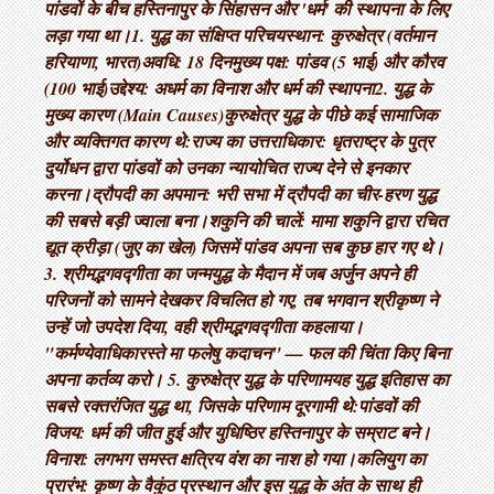
पांडवों के बीच हस्तिनापुर के सिंहासन और 'धर्म' की स्थापना के लिए
लड़ा गया था। ​1. युद्ध का संक्षिप्त परिचय ​स्थान: कुरुक्षेत्र (वर्तमान
हरियाणा, भारत) ​अवधि: 18 दिन ​मुख्य पक्ष: पांडव (5 भाई) और कौरव
(100 भाई) ​उद्देश्य: अधर्म का विनाश और धर्म की स्थापना ​2. युद्ध के
मुख्य कारण (Main Causes) ​कुरुक्षेत्र युद्ध के पीछे कई सामाजिक
और व्यक्तिगत कारण थे: ​राज्य का उत्तराधिकार: धृतराष्ट्र के पुत्र
दुर्योधन द्वारा पांडवों को उनका न्यायोचित राज्य देने से इनकार
करना। ​द्रौपदी का अपमान: भरी सभा में द्रौपदी का चीर-हरण युद्ध
की सबसे बड़ी ज्वाला बना। ​शकुनि की चालें: मामा शकुनि द्वारा रचित
द्यूत क्रीड़ा (जुए का खेल) जिसमें पांडव अपना सब कुछ हार गए थे। ​
3. श्रीमद्भगवद्गीता का जन्म ​युद्ध के मैदान में जब अर्जुन अपने ही
परिजनों को सामने देखकर विचलित हो गए, तब भगवान श्रीकृष्ण ने
उन्हें जो उपदेश दिया, वही श्रीमद्भगवद्गीता कहलाया। ​
"कर्मण्येवाधिकारस्ते मा फलेषु कदाचन" — फल की चिंता किए बिना
अपना कर्तव्य करो। 5. कुरुक्षेत्र युद्ध के परिणाम ​यह युद्ध इतिहास का
सबसे रक्तरंजित युद्ध था, जिसके परिणाम दूरगामी थे: ​पांडवों की
विजय: धर्म की जीत हुई और युधिष्ठिर हस्तिनापुर के सम्राट बने। ​
विनाश: लगभग समस्त क्षत्रिय वंश का नाश हो गया। ​कलियुग का
प्रारंभ: कृष्ण के वैकुंठ प्रस्थान और इस युद्ध के अंत के साथ ही