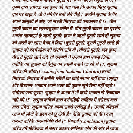
वे एक फटे कपड़े में बांधकर मुट्ठी भर कच्चे चावल (तंदुल) ले गए। ​
कृष्ण द्वारा स्वागत: जब कृष्ण को पता चला कि उनका मित्र सुदामा
द्वार पर खड़ा है, तो वे नंगे पैर उन्हें लेने दौड़े। उन्होंने सुदामा के पैर
अपने आंसुओं से धोए, जो सच्ची मित्रता की पराकाष्ठा है। ​3. तीन
मुट्ठी चावल का रहस्य ​सुदामा चरित में 'तीन मुट्ठी चावल' का प्रसंग
अत्यंत महत्वपूर्ण है: ​पहली मुट्ठी: कृष्ण ने पहली मुट्ठी खाते ही सुदामा
को धरती का सारा वैभव दे दिया। ​दूसरी मुट्ठी: दूसरी मुट्ठी खाते ही
सुदामा को स्वर्ग लोक की संपत्ति सौंप दी। ​तीसरी मुट्ठी: जब कृष्ण
तीसरी मुट्ठी खाने लगे, तो रुक्मणी ने उनका हाथ पकड़ लिया,
क्योंकि वह सुदामा को वैकुंठ का स्वामी बनाने जा रहे थे। ​4. सुदामा
चरित की सीख (Lessons from Sudama Charitra) ​सच्ची
मित्रता: मित्रता में अमीरी-गरीबी का कोई स्थान नहीं होता। ​श्रद्धा
और विश्वास: भगवान अपने भक्त की पुकार सुने बिना नहीं रहते। ​
संतोषम परम सुखम: सुदामा ने अभाव में भी कभी भगवान से शिकायत
नहीं की। ​5. प्रमुख कवियों द्वारा वर्णन ​हिंदी साहित्य में नरोत्तम दास
द्वारा रचित 'सुदामा चरित' काव्य सबसे प्रसिद्ध है। उनकी पंक्तियाँ
आज भी लोगों के हृदय को छू लेती हैं: ​"देखि सुदामा की दीन दसा,
करुना करिके करुनानिधि रोये।" निष्कर्ष (Conclusion) ​सुदामा
चरित हमें भौतिकता से ऊपर उठकर आत्मिक प्रेम की ओर ले जाता