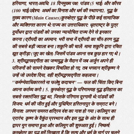
हरियाणा, भारत) ​अवधि: 18 दिन ​मुख्य पक्ष: पांडव (5 भाई) और कौरव
(100 भाई) ​उद्देश्य: अधर्म का विनाश और धर्म की स्थापना ​2. युद्ध के
मुख्य कारण (Main Causes) ​कुरुक्षेत्र युद्ध के पीछे कई सामाजिक
और व्यक्तिगत कारण थे: ​राज्य का उत्तराधिकार: धृतराष्ट्र के पुत्र
दुर्योधन द्वारा पांडवों को उनका न्यायोचित राज्य देने से इनकार
करना। ​द्रौपदी का अपमान: भरी सभा में द्रौपदी का चीर-हरण युद्ध
की सबसे बड़ी ज्वाला बना। ​शकुनि की चालें: मामा शकुनि द्वारा रचित
द्यूत क्रीड़ा (जुए का खेल) जिसमें पांडव अपना सब कुछ हार गए थे। ​
3. श्रीमद्भगवद्गीता का जन्म ​युद्ध के मैदान में जब अर्जुन अपने ही
परिजनों को सामने देखकर विचलित हो गए, तब भगवान श्रीकृष्ण ने
उन्हें जो उपदेश दिया, वही श्रीमद्भगवद्गीता कहलाया। ​
"कर्मण्येवाधिकारस्ते मा फलेषु कदाचन" — फल की चिंता किए बिना
अपना कर्तव्य करो। 5. कुरुक्षेत्र युद्ध के परिणाम ​यह युद्ध इतिहास का
सबसे रक्तरंजित युद्ध था, जिसके परिणाम दूरगामी थे: ​पांडवों की
विजय: धर्म की जीत हुई और युधिष्ठिर हस्तिनापुर के सम्राट बने। ​
विनाश: लगभग समस्त क्षत्रिय वंश का नाश हो गया। ​कलियुग का
प्रारंभ: कृष्ण के वैकुंठ प्रस्थान और इस युद्ध के अंत के साथ ही
द्वापर युग समाप्त हुआ और कलियुग की शुरुआत हुई। निष्कर्ष:
कुरुक्षेत्र का युद्ध हमें सिखाता है कि सत्य और धर्म के मार्ग पर चलने