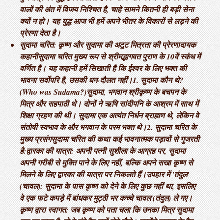
वालों की अंत में विजय निश्चित है, चाहे सामने कितनी ही बड़ी सेना
क्यों न हो। यह युद्ध आज भी हमें अपने भीतर के विकारों से लड़ने की
प्रेरणा देता है।
सुदामा चरित: कृष्ण और सुदामा की अटूट मित्रता की प्रेरणादायक
कहानी ​सुदामा चरित मुख्य रूप से श्रीमद्भागवत पुराण के 10वें स्कंध में
वर्णित है। यह कहानी हमें सिखाती है कि ईश्वर के लिए भक्त की
भावना सर्वोपरि है, उसकी धन-दौलत नहीं। ​1. सुदामा कौन थे?
(Who was Sudama?) ​सुदामा, भगवान श्रीकृष्ण के बचपन के
मित्र और सहपाठी थे। दोनों ने ऋषि सांदीपनि के आश्रम में साथ में
शिक्षा ग्रहण की थी। सुदामा एक अत्यंत निर्धन ब्राह्मण थे, लेकिन वे
संतोषी स्वभाव के और भगवान के परम भक्त थे। ​2. सुदामा चरित के
मुख्य प्रसंग ​सुदामा चरित की कथा कई भावनात्मक पड़ावों से गुजरती
है: ​द्वारका की यात्रा: अपनी पत्नी सुशीला के आग्रह पर, सुदामा
अपनी गरीबी से मुक्ति पाने के लिए नहीं, बल्कि अपने सखा कृष्ण से
मिलने के लिए द्वारका की यात्रा पर निकलते हैं। ​उपहार में 'तंदुल'
(चावल): सुदामा के पास कृष्ण को देने के लिए कुछ नहीं था, इसलिए
वे एक फटे कपड़े में बांधकर मुट्ठी भर कच्चे चावल (तंदुल) ले गए। ​
कृष्ण द्वारा स्वागत: जब कृष्ण को पता चला कि उनका मित्र सुदामा