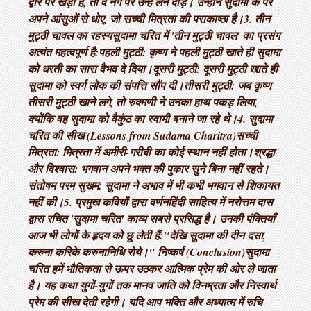
द्वार पर खड़ा है, तो वे नंगे पैर उन्हें लेने दौड़े। उन्होंने सुदामा के पैर
अपने आंसुओं से धोए, जो सच्ची मित्रता की पराकाष्ठा है। ​3. तीन
मुट्ठी चावल का रहस्य ​सुदामा चरित में 'तीन मुट्ठी चावल' का प्रसंग
अत्यंत महत्वपूर्ण है: ​पहली मुट्ठी: कृष्ण ने पहली मुट्ठी खाते ही सुदामा
को धरती का सारा वैभव दे दिया। ​दूसरी मुट्ठी: दूसरी मुट्ठी खाते ही
सुदामा को स्वर्ग लोक की संपत्ति सौंप दी। ​तीसरी मुट्ठी: जब कृष्ण
तीसरी मुट्ठी खाने लगे, तो रुक्मणी ने उनका हाथ पकड़ लिया,
क्योंकि वह सुदामा को वैकुंठ का स्वामी बनाने जा रहे थे। ​4. सुदामा
चरित की सीख (Lessons from Sudama Charitra) ​सच्ची
मित्रता: मित्रता में अमीरी-गरीबी का कोई स्थान नहीं होता। ​श्रद्धा
और विश्वास: भगवान अपने भक्त की पुकार सुने बिना नहीं रहते। ​
संतोषम परम सुखम: सुदामा ने अभाव में भी कभी भगवान से शिकायत
नहीं की। ​5. प्रमुख कवियों द्वारा वर्णन ​हिंदी साहित्य में नरोत्तम दास
द्वारा रचित 'सुदामा चरित' काव्य सबसे प्रसिद्ध है। उनकी पंक्तियाँ
आज भी लोगों के हृदय को छू लेती हैं: ​"देखि सुदामा की दीन दसा,
करुना करिके करुनानिधि रोये।" निष्कर्ष (Conclusion) ​सुदामा
चरित हमें भौतिकता से ऊपर उठकर आत्मिक प्रेम की ओर ले जाता
है। यह कथा युगों-युगों तक मानव जाति को विनम्रता और निस्वार्थ
प्रेम की सीख देती रहेगी। यदि आप भक्ति और अध्यात्म में रुचि