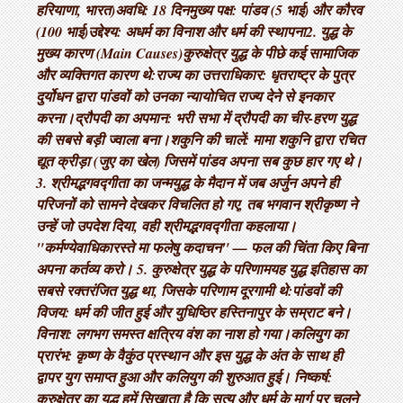
हरियाणा, भारत) ​अवधि: 18 दिन ​मुख्य पक्ष: पांडव (5 भाई) और कौरव
(100 भाई) ​उद्देश्य: अधर्म का विनाश और धर्म की स्थापना ​2. युद्ध के
मुख्य कारण (Main Causes) ​कुरुक्षेत्र युद्ध के पीछे कई सामाजिक
और व्यक्तिगत कारण थे: ​राज्य का उत्तराधिकार: धृतराष्ट्र के पुत्र
दुर्योधन द्वारा पांडवों को उनका न्यायोचित राज्य देने से इनकार
करना। ​द्रौपदी का अपमान: भरी सभा में द्रौपदी का चीर-हरण युद्ध
की सबसे बड़ी ज्वाला बना। ​शकुनि की चालें: मामा शकुनि द्वारा रचित
द्यूत क्रीड़ा (जुए का खेल) जिसमें पांडव अपना सब कुछ हार गए थे। ​
3. श्रीमद्भगवद्गीता का जन्म ​युद्ध के मैदान में जब अर्जुन अपने ही
परिजनों को सामने देखकर विचलित हो गए, तब भगवान श्रीकृष्ण ने
उन्हें जो उपदेश दिया, वही श्रीमद्भगवद्गीता कहलाया। ​
"कर्मण्येवाधिकारस्ते मा फलेषु कदाचन" — फल की चिंता किए बिना
अपना कर्तव्य करो। 5. कुरुक्षेत्र युद्ध के परिणाम ​यह युद्ध इतिहास का
सबसे रक्तरंजित युद्ध था, जिसके परिणाम दूरगामी थे: ​पांडवों की
विजय: धर्म की जीत हुई और युधिष्ठिर हस्तिनापुर के सम्राट बने। ​
विनाश: लगभग समस्त क्षत्रिय वंश का नाश हो गया। ​कलियुग का
प्रारंभ: कृष्ण के वैकुंठ प्रस्थान और इस युद्ध के अंत के साथ ही
द्वापर युग समाप्त हुआ और कलियुग की शुरुआत हुई। निष्कर्ष:
कुरुक्षेत्र का युद्ध हमें सिखाता है कि सत्य और धर्म के मार्ग पर चलने