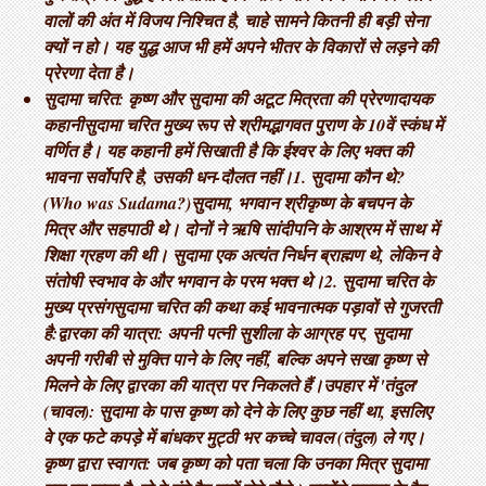
वालों की अंत में विजय निश्चित है, चाहे सामने कितनी ही बड़ी सेना
क्यों न हो। यह युद्ध आज भी हमें अपने भीतर के विकारों से लड़ने की
प्रेरणा देता है।
सुदामा चरित: कृष्ण और सुदामा की अटूट मित्रता की प्रेरणादायक
कहानी ​सुदामा चरित मुख्य रूप से श्रीमद्भागवत पुराण के 10वें स्कंध में
वर्णित है। यह कहानी हमें सिखाती है कि ईश्वर के लिए भक्त की
भावना सर्वोपरि है, उसकी धन-दौलत नहीं। ​1. सुदामा कौन थे?
(Who was Sudama?) ​सुदामा, भगवान श्रीकृष्ण के बचपन के
मित्र और सहपाठी थे। दोनों ने ऋषि सांदीपनि के आश्रम में साथ में
शिक्षा ग्रहण की थी। सुदामा एक अत्यंत निर्धन ब्राह्मण थे, लेकिन वे
संतोषी स्वभाव के और भगवान के परम भक्त थे। ​2. सुदामा चरित के
मुख्य प्रसंग ​सुदामा चरित की कथा कई भावनात्मक पड़ावों से गुजरती
है: ​द्वारका की यात्रा: अपनी पत्नी सुशीला के आग्रह पर, सुदामा
अपनी गरीबी से मुक्ति पाने के लिए नहीं, बल्कि अपने सखा कृष्ण से
मिलने के लिए द्वारका की यात्रा पर निकलते हैं। ​उपहार में 'तंदुल'
(चावल): सुदामा के पास कृष्ण को देने के लिए कुछ नहीं था, इसलिए
वे एक फटे कपड़े में बांधकर मुट्ठी भर कच्चे चावल (तंदुल) ले गए। ​
कृष्ण द्वारा स्वागत: जब कृष्ण को पता चला कि उनका मित्र सुदामा