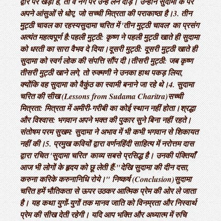
द्वार पर खड़ा है, तो वे नंगे पैर उन्हें लेने दौड़े। उन्होंने सुदामा के पैर
अपने आंसुओं से धोए, जो सच्ची मित्रता की पराकाष्ठा है। ​3. तीन
मुट्ठी चावल का रहस्य ​सुदामा चरित में 'तीन मुट्ठी चावल' का प्रसंग
अत्यंत महत्वपूर्ण है: ​पहली मुट्ठी: कृष्ण ने पहली मुट्ठी खाते ही सुदामा
को धरती का सारा वैभव दे दिया। ​दूसरी मुट्ठी: दूसरी मुट्ठी खाते ही
सुदामा को स्वर्ग लोक की संपत्ति सौंप दी। ​तीसरी मुट्ठी: जब कृष्ण
तीसरी मुट्ठी खाने लगे, तो रुक्मणी ने उनका हाथ पकड़ लिया,
क्योंकि वह सुदामा को वैकुंठ का स्वामी बनाने जा रहे थे। ​4. सुदामा
चरित की सीख (Lessons from Sudama Charitra) ​सच्ची
मित्रता: मित्रता में अमीरी-गरीबी का कोई स्थान नहीं होता। ​श्रद्धा
और विश्वास: भगवान अपने भक्त की पुकार सुने बिना नहीं रहते। ​
संतोषम परम सुखम: सुदामा ने अभाव में भी कभी भगवान से शिकायत
नहीं की। ​5. प्रमुख कवियों द्वारा वर्णन ​हिंदी साहित्य में नरोत्तम दास
द्वारा रचित 'सुदामा चरित' काव्य सबसे प्रसिद्ध है। उनकी पंक्तियाँ
आज भी लोगों के हृदय को छू लेती हैं: ​"देखि सुदामा की दीन दसा,
करुना करिके करुनानिधि रोये।" निष्कर्ष (Conclusion) ​सुदामा
चरित हमें भौतिकता से ऊपर उठकर आत्मिक प्रेम की ओर ले जाता
है। यह कथा युगों-युगों तक मानव जाति को विनम्रता और निस्वार्थ
प्रेम की सीख देती रहेगी। यदि आप भक्ति और अध्यात्म में रुचि