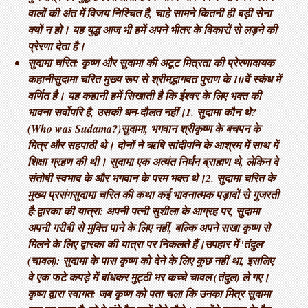
वालों की अंत में विजय निश्चित है, चाहे सामने कितनी ही बड़ी सेना
क्यों न हो। यह युद्ध आज भी हमें अपने भीतर के विकारों से लड़ने की
प्रेरणा देता है।
सुदामा चरित: कृष्ण और सुदामा की अटूट मित्रता की प्रेरणादायक
कहानी ​सुदामा चरित मुख्य रूप से श्रीमद्भागवत पुराण के 10वें स्कंध में
वर्णित है। यह कहानी हमें सिखाती है कि ईश्वर के लिए भक्त की
भावना सर्वोपरि है, उसकी धन-दौलत नहीं। ​1. सुदामा कौन थे?
(Who was Sudama?) ​सुदामा, भगवान श्रीकृष्ण के बचपन के
मित्र और सहपाठी थे। दोनों ने ऋषि सांदीपनि के आश्रम में साथ में
शिक्षा ग्रहण की थी। सुदामा एक अत्यंत निर्धन ब्राह्मण थे, लेकिन वे
संतोषी स्वभाव के और भगवान के परम भक्त थे। ​2. सुदामा चरित के
मुख्य प्रसंग ​सुदामा चरित की कथा कई भावनात्मक पड़ावों से गुजरती
है: ​द्वारका की यात्रा: अपनी पत्नी सुशीला के आग्रह पर, सुदामा
अपनी गरीबी से मुक्ति पाने के लिए नहीं, बल्कि अपने सखा कृष्ण से
मिलने के लिए द्वारका की यात्रा पर निकलते हैं। ​उपहार में 'तंदुल'
(चावल): सुदामा के पास कृष्ण को देने के लिए कुछ नहीं था, इसलिए
वे एक फटे कपड़े में बांधकर मुट्ठी भर कच्चे चावल (तंदुल) ले गए। ​
कृष्ण द्वारा स्वागत: जब कृष्ण को पता चला कि उनका मित्र सुदामा