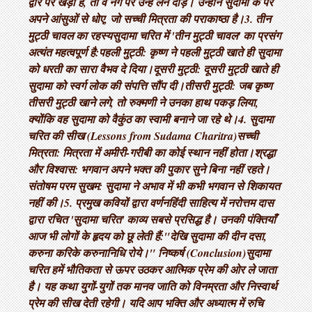
द्वार पर खड़ा है, तो वे नंगे पैर उन्हें लेने दौड़े। उन्होंने सुदामा के पैर
अपने आंसुओं से धोए, जो सच्ची मित्रता की पराकाष्ठा है। ​3. तीन
मुट्ठी चावल का रहस्य ​सुदामा चरित में 'तीन मुट्ठी चावल' का प्रसंग
अत्यंत महत्वपूर्ण है: ​पहली मुट्ठी: कृष्ण ने पहली मुट्ठी खाते ही सुदामा
को धरती का सारा वैभव दे दिया। ​दूसरी मुट्ठी: दूसरी मुट्ठी खाते ही
सुदामा को स्वर्ग लोक की संपत्ति सौंप दी। ​तीसरी मुट्ठी: जब कृष्ण
तीसरी मुट्ठी खाने लगे, तो रुक्मणी ने उनका हाथ पकड़ लिया,
क्योंकि वह सुदामा को वैकुंठ का स्वामी बनाने जा रहे थे। ​4. सुदामा
चरित की सीख (Lessons from Sudama Charitra) ​सच्ची
मित्रता: मित्रता में अमीरी-गरीबी का कोई स्थान नहीं होता। ​श्रद्धा
और विश्वास: भगवान अपने भक्त की पुकार सुने बिना नहीं रहते। ​
संतोषम परम सुखम: सुदामा ने अभाव में भी कभी भगवान से शिकायत
नहीं की। ​5. प्रमुख कवियों द्वारा वर्णन ​हिंदी साहित्य में नरोत्तम दास
द्वारा रचित 'सुदामा चरित' काव्य सबसे प्रसिद्ध है। उनकी पंक्तियाँ
आज भी लोगों के हृदय को छू लेती हैं: ​"देखि सुदामा की दीन दसा,
करुना करिके करुनानिधि रोये।" निष्कर्ष (Conclusion) ​सुदामा
चरित हमें भौतिकता से ऊपर उठकर आत्मिक प्रेम की ओर ले जाता
है। यह कथा युगों-युगों तक मानव जाति को विनम्रता और निस्वार्थ
प्रेम की सीख देती रहेगी। यदि आप भक्ति और अध्यात्म में रुचि