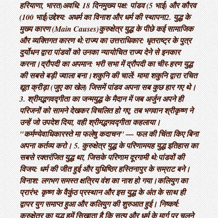
हरियाणा, भारत) ​अवधि: 18 दिन ​मुख्य पक्ष: पांडव (5 भाई) और कौरव
(100 भाई) ​उद्देश्य: अधर्म का विनाश और धर्म की स्थापना ​2. युद्ध के
मुख्य कारण (Main Causes) ​कुरुक्षेत्र युद्ध के पीछे कई सामाजिक
और व्यक्तिगत कारण थे: ​राज्य का उत्तराधिकार: धृतराष्ट्र के पुत्र
दुर्योधन द्वारा पांडवों को उनका न्यायोचित राज्य देने से इनकार
करना। ​द्रौपदी का अपमान: भरी सभा में द्रौपदी का चीर-हरण युद्ध
की सबसे बड़ी ज्वाला बना। ​शकुनि की चालें: मामा शकुनि द्वारा रचित
द्यूत क्रीड़ा (जुए का खेल) जिसमें पांडव अपना सब कुछ हार गए थे। ​
3. श्रीमद्भगवद्गीता का जन्म ​युद्ध के मैदान में जब अर्जुन अपने ही
परिजनों को सामने देखकर विचलित हो गए, तब भगवान श्रीकृष्ण ने
उन्हें जो उपदेश दिया, वही श्रीमद्भगवद्गीता कहलाया। ​
"कर्मण्येवाधिकारस्ते मा फलेषु कदाचन" — फल की चिंता किए बिना
अपना कर्तव्य करो। 5. कुरुक्षेत्र युद्ध के परिणाम ​यह युद्ध इतिहास का
सबसे रक्तरंजित युद्ध था, जिसके परिणाम दूरगामी थे: ​पांडवों की
विजय: धर्म की जीत हुई और युधिष्ठिर हस्तिनापुर के सम्राट बने। ​
विनाश: लगभग समस्त क्षत्रिय वंश का नाश हो गया। ​कलियुग का
प्रारंभ: कृष्ण के वैकुंठ प्रस्थान और इस युद्ध के अंत के साथ ही
द्वापर युग समाप्त हुआ और कलियुग की शुरुआत हुई। निष्कर्ष:
कुरुक्षेत्र का युद्ध हमें सिखाता है कि सत्य और धर्म के मार्ग पर चलने