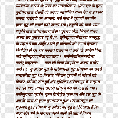
व्यक्तिगत कारण थे: ​राज्य का उत्तराधिकार: धृतराष्ट्र के पुत्र
दुर्योधन द्वारा पांडवों को उनका न्यायोचित राज्य देने से इनकार
करना। ​द्रौपदी का अपमान: भरी सभा में द्रौपदी का चीर-
हरण युद्ध की सबसे बड़ी ज्वाला बना। ​शकुनि की चालें: मामा
शकुनि द्वारा रचित द्यूत क्रीड़ा (जुए का खेल) जिसमें पांडव
अपना सब कुछ हार गए थे। ​3. श्रीमद्भगवद्गीता का जन्म ​युद्ध
के मैदान में जब अर्जुन अपने ही परिजनों को सामने देखकर
विचलित हो गए, तब भगवान श्रीकृष्ण ने उन्हें जो उपदेश दिया,
वही श्रीमद्भगवद्गीता कहलाया। ​"कर्मण्येवाधिकारस्ते मा
फलेषु कदाचन" — फल की चिंता किए बिना अपना कर्तव्य
करो। 5. कुरुक्षेत्र युद्ध के परिणाम ​यह युद्ध इतिहास का सबसे
रक्तरंजित युद्ध था, जिसके परिणाम दूरगामी थे: ​पांडवों की
विजय: धर्म की जीत हुई और युधिष्ठिर हस्तिनापुर के सम्राट
बने। ​विनाश: लगभग समस्त क्षत्रिय वंश का नाश हो गया। ​
कलियुग का प्रारंभ: कृष्ण के वैकुंठ प्रस्थान और इस युद्ध के
अंत के साथ ही द्वापर युग समाप्त हुआ और कलियुग की
शुरुआत हुई। निष्कर्ष: कुरुक्षेत्र का युद्ध हमें सिखाता है कि
सत्य और धर्म के मार्ग पर चलने वालों की अंत में विजय