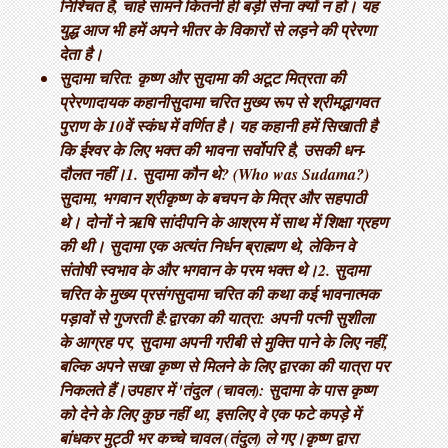
निश्चित है, चाहे सामने कितनी ही बड़ी सेना क्यों न हो। यह
युद्ध आज भी हमें अपने भीतर के विकारों से लड़ने की प्रेरणा
देता है।
सुदामा चरित: कृष्ण और सुदामा की अटूट मित्रता की
प्रेरणादायक कहानी ​सुदामा चरित मुख्य रूप से श्रीमद्भागवत
पुराण के 10वें स्कंध में वर्णित है। यह कहानी हमें सिखाती है
कि ईश्वर के लिए भक्त की भावना सर्वोपरि है, उसकी धन-
दौलत नहीं। ​1. सुदामा कौन थे? (Who was Sudama?) ​
सुदामा, भगवान श्रीकृष्ण के बचपन के मित्र और सहपाठी
थे। दोनों ने ऋषि सांदीपनि के आश्रम में साथ में शिक्षा ग्रहण
की थी। सुदामा एक अत्यंत निर्धन ब्राह्मण थे, लेकिन वे
संतोषी स्वभाव के और भगवान के परम भक्त थे। ​2. सुदामा
चरित के मुख्य प्रसंग ​सुदामा चरित की कथा कई भावनात्मक
पड़ावों से गुजरती है: ​द्वारका की यात्रा: अपनी पत्नी सुशीला
के आग्रह पर, सुदामा अपनी गरीबी से मुक्ति पाने के लिए नहीं,
बल्कि अपने सखा कृष्ण से मिलने के लिए द्वारका की यात्रा पर
निकलते हैं। ​उपहार में 'तंदुल' (चावल): सुदामा के पास कृष्ण
को देने के लिए कुछ नहीं था, इसलिए वे एक फटे कपड़े में
बांधकर मुट्ठी भर कच्चे चावल (तंदुल) ले गए। ​कृष्ण द्वारा