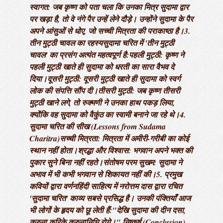
स्वागत: जब कृष्ण को पता चला कि उनका मित्र सुदामा द्वार
पर खड़ा है, तो वे नंगे पैर उन्हें लेने दौड़े। उन्होंने सुदामा के पैर
अपने आंसुओं से धोए, जो सच्ची मित्रता की पराकाष्ठा है। ​3.
तीन मुट्ठी चावल का रहस्य ​सुदामा चरित में 'तीन मुट्ठी
चावल' का प्रसंग अत्यंत महत्वपूर्ण है: ​पहली मुट्ठी: कृष्ण ने
पहली मुट्ठी खाते ही सुदामा को धरती का सारा वैभव दे
दिया। ​दूसरी मुट्ठी: दूसरी मुट्ठी खाते ही सुदामा को स्वर्ग
लोक की संपत्ति सौंप दी। ​तीसरी मुट्ठी: जब कृष्ण तीसरी
मुट्ठी खाने लगे, तो रुक्मणी ने उनका हाथ पकड़ लिया,
क्योंकि वह सुदामा को वैकुंठ का स्वामी बनाने जा रहे थे। ​4.
सुदामा चरित की सीख (Lessons from Sudama
Charitra) ​सच्ची मित्रता: मित्रता में अमीरी-गरीबी का कोई
स्थान नहीं होता। ​श्रद्धा और विश्वास: भगवान अपने भक्त की
पुकार सुने बिना नहीं रहते। ​संतोषम परम सुखम: सुदामा ने
अभाव में भी कभी भगवान से शिकायत नहीं की। ​5. प्रमुख
कवियों द्वारा वर्णन ​हिंदी साहित्य में नरोत्तम दास द्वारा रचित
'सुदामा चरित' काव्य सबसे प्रसिद्ध है। उनकी पंक्तियाँ आज
भी लोगों के हृदय को छू लेती हैं: ​"देखि सुदामा की दीन दसा,
करुना करिके करुनानिधि रोये।" निष्कर्ष (Conclusion) ​