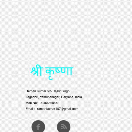
CONTACT US
Raman Kumar s/o Rajbir Singh
Jagadhri, Yamunanagar, Haryana, India
Mob No:- 09466660442
Email :- ramankumar407@gmail.com