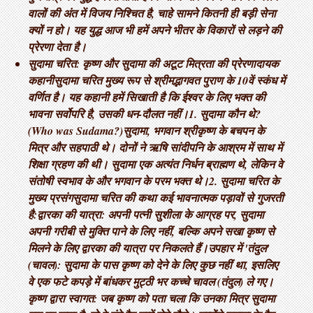
वालों की अंत में विजय निश्चित है, चाहे सामने कितनी ही बड़ी सेना
क्यों न हो। यह युद्ध आज भी हमें अपने भीतर के विकारों से लड़ने की
प्रेरणा देता है।
सुदामा चरित: कृष्ण और सुदामा की अटूट मित्रता की प्रेरणादायक
कहानी ​सुदामा चरित मुख्य रूप से श्रीमद्भागवत पुराण के 10वें स्कंध में
वर्णित है। यह कहानी हमें सिखाती है कि ईश्वर के लिए भक्त की
भावना सर्वोपरि है, उसकी धन-दौलत नहीं। ​1. सुदामा कौन थे?
(Who was Sudama?) ​सुदामा, भगवान श्रीकृष्ण के बचपन के
मित्र और सहपाठी थे। दोनों ने ऋषि सांदीपनि के आश्रम में साथ में
शिक्षा ग्रहण की थी। सुदामा एक अत्यंत निर्धन ब्राह्मण थे, लेकिन वे
संतोषी स्वभाव के और भगवान के परम भक्त थे। ​2. सुदामा चरित के
मुख्य प्रसंग ​सुदामा चरित की कथा कई भावनात्मक पड़ावों से गुजरती
है: ​द्वारका की यात्रा: अपनी पत्नी सुशीला के आग्रह पर, सुदामा
अपनी गरीबी से मुक्ति पाने के लिए नहीं, बल्कि अपने सखा कृष्ण से
मिलने के लिए द्वारका की यात्रा पर निकलते हैं। ​उपहार में 'तंदुल'
(चावल): सुदामा के पास कृष्ण को देने के लिए कुछ नहीं था, इसलिए
वे एक फटे कपड़े में बांधकर मुट्ठी भर कच्चे चावल (तंदुल) ले गए। ​
कृष्ण द्वारा स्वागत: जब कृष्ण को पता चला कि उनका मित्र सुदामा