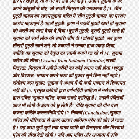
द्वार पर खड़ा है, तो वे नंगे पैर उन्हें लेने दौड़े। उन्होंने सुदामा के पैर
अपने आंसुओं से धोए, जो सच्ची मित्रता की पराकाष्ठा है। ​3. तीन
मुट्ठी चावल का रहस्य ​सुदामा चरित में 'तीन मुट्ठी चावल' का प्रसंग
अत्यंत महत्वपूर्ण है: ​पहली मुट्ठी: कृष्ण ने पहली मुट्ठी खाते ही सुदामा
को धरती का सारा वैभव दे दिया। ​दूसरी मुट्ठी: दूसरी मुट्ठी खाते ही
सुदामा को स्वर्ग लोक की संपत्ति सौंप दी। ​तीसरी मुट्ठी: जब कृष्ण
तीसरी मुट्ठी खाने लगे, तो रुक्मणी ने उनका हाथ पकड़ लिया,
क्योंकि वह सुदामा को वैकुंठ का स्वामी बनाने जा रहे थे। ​4. सुदामा
चरित की सीख (Lessons from Sudama Charitra) ​सच्ची
मित्रता: मित्रता में अमीरी-गरीबी का कोई स्थान नहीं होता। ​श्रद्धा
और विश्वास: भगवान अपने भक्त की पुकार सुने बिना नहीं रहते। ​
संतोषम परम सुखम: सुदामा ने अभाव में भी कभी भगवान से शिकायत
नहीं की। ​5. प्रमुख कवियों द्वारा वर्णन ​हिंदी साहित्य में नरोत्तम दास
द्वारा रचित 'सुदामा चरित' काव्य सबसे प्रसिद्ध है। उनकी पंक्तियाँ
आज भी लोगों के हृदय को छू लेती हैं: ​"देखि सुदामा की दीन दसा,
करुना करिके करुनानिधि रोये।" निष्कर्ष (Conclusion) ​सुदामा
चरित हमें भौतिकता से ऊपर उठकर आत्मिक प्रेम की ओर ले जाता
है। यह कथा युगों-युगों तक मानव जाति को विनम्रता और निस्वार्थ
प्रेम की सीख देती रहेगी। यदि आप भक्ति और अध्यात्म में रुचि