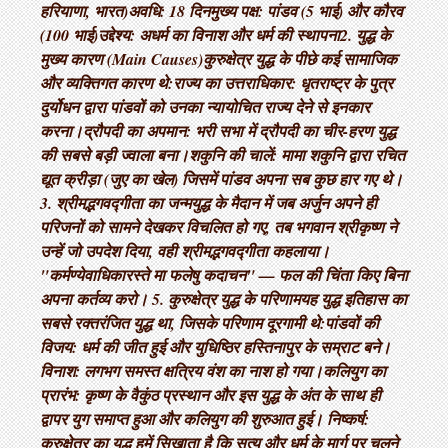
हरियाणा, भारत) ​अवधि: 18 दिन ​मुख्य पक्ष: पांडव (5 भाई) और कौरव
(100 भाई) ​उद्देश्य: अधर्म का विनाश और धर्म की स्थापना ​2. युद्ध के
मुख्य कारण (Main Causes) ​कुरुक्षेत्र युद्ध के पीछे कई सामाजिक
और व्यक्तिगत कारण थे: ​राज्य का उत्तराधिकार: धृतराष्ट्र के पुत्र
दुर्योधन द्वारा पांडवों को उनका न्यायोचित राज्य देने से इनकार
करना। ​द्रौपदी का अपमान: भरी सभा में द्रौपदी का चीर-हरण युद्ध
की सबसे बड़ी ज्वाला बना। ​शकुनि की चालें: मामा शकुनि द्वारा रचित
द्यूत क्रीड़ा (जुए का खेल) जिसमें पांडव अपना सब कुछ हार गए थे। ​
3. श्रीमद्भगवद्गीता का जन्म ​युद्ध के मैदान में जब अर्जुन अपने ही
परिजनों को सामने देखकर विचलित हो गए, तब भगवान श्रीकृष्ण ने
उन्हें जो उपदेश दिया, वही श्रीमद्भगवद्गीता कहलाया। ​
"कर्मण्येवाधिकारस्ते मा फलेषु कदाचन" — फल की चिंता किए बिना
अपना कर्तव्य करो। 5. कुरुक्षेत्र युद्ध के परिणाम ​यह युद्ध इतिहास का
सबसे रक्तरंजित युद्ध था, जिसके परिणाम दूरगामी थे: ​पांडवों की
विजय: धर्म की जीत हुई और युधिष्ठिर हस्तिनापुर के सम्राट बने। ​
विनाश: लगभग समस्त क्षत्रिय वंश का नाश हो गया। ​कलियुग का
प्रारंभ: कृष्ण के वैकुंठ प्रस्थान और इस युद्ध के अंत के साथ ही
द्वापर युग समाप्त हुआ और कलियुग की शुरुआत हुई। निष्कर्ष:
कुरुक्षेत्र का युद्ध हमें सिखाता है कि सत्य और धर्म के मार्ग पर चलने