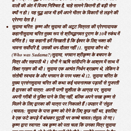
वालों की अंत में विजय निश्चित है, चाहे सामने कितनी ही बड़ी सेना
क्यों न हो। यह युद्ध आज भी हमें अपने भीतर के विकारों से लड़ने की
प्रेरणा देता है।
सुदामा चरित: कृष्ण और सुदामा की अटूट मित्रता की प्रेरणादायक
कहानी ​सुदामा चरित मुख्य रूप से श्रीमद्भागवत पुराण के 10वें स्कंध में
वर्णित है। यह कहानी हमें सिखाती है कि ईश्वर के लिए भक्त की
भावना सर्वोपरि है, उसकी धन-दौलत नहीं। ​1. सुदामा कौन थे?
(Who was Sudama?) ​सुदामा, भगवान श्रीकृष्ण के बचपन के
मित्र और सहपाठी थे। दोनों ने ऋषि सांदीपनि के आश्रम में साथ में
शिक्षा ग्रहण की थी। सुदामा एक अत्यंत निर्धन ब्राह्मण थे, लेकिन वे
संतोषी स्वभाव के और भगवान के परम भक्त थे। ​2. सुदामा चरित के
मुख्य प्रसंग ​सुदामा चरित की कथा कई भावनात्मक पड़ावों से गुजरती
है: ​द्वारका की यात्रा: अपनी पत्नी सुशीला के आग्रह पर, सुदामा
अपनी गरीबी से मुक्ति पाने के लिए नहीं, बल्कि अपने सखा कृष्ण से
मिलने के लिए द्वारका की यात्रा पर निकलते हैं। ​उपहार में 'तंदुल'
(चावल): सुदामा के पास कृष्ण को देने के लिए कुछ नहीं था, इसलिए
वे एक फटे कपड़े में बांधकर मुट्ठी भर कच्चे चावल (तंदुल) ले गए। ​
कृष्ण द्वारा स्वागत: जब कृष्ण को पता चला कि उनका मित्र सुदामा