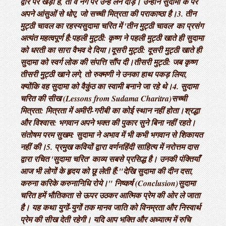
द्वार पर खड़ा है, तो वे नंगे पैर उन्हें लेने दौड़े। उन्होंने सुदामा के पैर
अपने आंसुओं से धोए, जो सच्ची मित्रता की पराकाष्ठा है। ​3. तीन
मुट्ठी चावल का रहस्य ​सुदामा चरित में 'तीन मुट्ठी चावल' का प्रसंग
अत्यंत महत्वपूर्ण है: ​पहली मुट्ठी: कृष्ण ने पहली मुट्ठी खाते ही सुदामा
को धरती का सारा वैभव दे दिया। ​दूसरी मुट्ठी: दूसरी मुट्ठी खाते ही
सुदामा को स्वर्ग लोक की संपत्ति सौंप दी। ​तीसरी मुट्ठी: जब कृष्ण
तीसरी मुट्ठी खाने लगे, तो रुक्मणी ने उनका हाथ पकड़ लिया,
क्योंकि वह सुदामा को वैकुंठ का स्वामी बनाने जा रहे थे। ​4. सुदामा
चरित की सीख (Lessons from Sudama Charitra) ​सच्ची
मित्रता: मित्रता में अमीरी-गरीबी का कोई स्थान नहीं होता। ​श्रद्धा
और विश्वास: भगवान अपने भक्त की पुकार सुने बिना नहीं रहते। ​
संतोषम परम सुखम: सुदामा ने अभाव में भी कभी भगवान से शिकायत
नहीं की। ​5. प्रमुख कवियों द्वारा वर्णन ​हिंदी साहित्य में नरोत्तम दास
द्वारा रचित 'सुदामा चरित' काव्य सबसे प्रसिद्ध है। उनकी पंक्तियाँ
आज भी लोगों के हृदय को छू लेती हैं: ​"देखि सुदामा की दीन दसा,
करुना करिके करुनानिधि रोये।" निष्कर्ष (Conclusion) ​सुदामा
चरित हमें भौतिकता से ऊपर उठकर आत्मिक प्रेम की ओर ले जाता
है। यह कथा युगों-युगों तक मानव जाति को विनम्रता और निस्वार्थ
प्रेम की सीख देती रहेगी। यदि आप भक्ति और अध्यात्म में रुचि