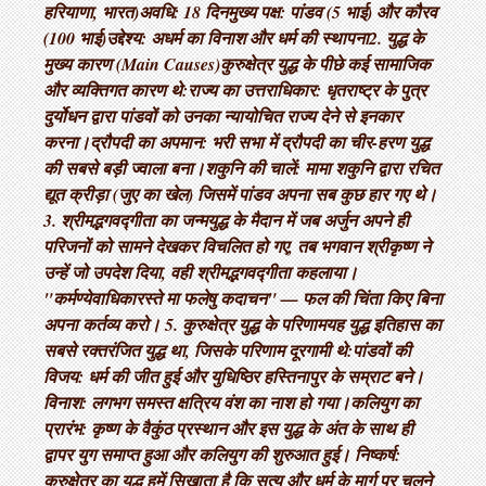
हरियाणा, भारत) ​अवधि: 18 दिन ​मुख्य पक्ष: पांडव (5 भाई) और कौरव
(100 भाई) ​उद्देश्य: अधर्म का विनाश और धर्म की स्थापना ​2. युद्ध के
मुख्य कारण (Main Causes) ​कुरुक्षेत्र युद्ध के पीछे कई सामाजिक
और व्यक्तिगत कारण थे: ​राज्य का उत्तराधिकार: धृतराष्ट्र के पुत्र
दुर्योधन द्वारा पांडवों को उनका न्यायोचित राज्य देने से इनकार
करना। ​द्रौपदी का अपमान: भरी सभा में द्रौपदी का चीर-हरण युद्ध
की सबसे बड़ी ज्वाला बना। ​शकुनि की चालें: मामा शकुनि द्वारा रचित
द्यूत क्रीड़ा (जुए का खेल) जिसमें पांडव अपना सब कुछ हार गए थे। ​
3. श्रीमद्भगवद्गीता का जन्म ​युद्ध के मैदान में जब अर्जुन अपने ही
परिजनों को सामने देखकर विचलित हो गए, तब भगवान श्रीकृष्ण ने
उन्हें जो उपदेश दिया, वही श्रीमद्भगवद्गीता कहलाया। ​
"कर्मण्येवाधिकारस्ते मा फलेषु कदाचन" — फल की चिंता किए बिना
अपना कर्तव्य करो। 5. कुरुक्षेत्र युद्ध के परिणाम ​यह युद्ध इतिहास का
सबसे रक्तरंजित युद्ध था, जिसके परिणाम दूरगामी थे: ​पांडवों की
विजय: धर्म की जीत हुई और युधिष्ठिर हस्तिनापुर के सम्राट बने। ​
विनाश: लगभग समस्त क्षत्रिय वंश का नाश हो गया। ​कलियुग का
प्रारंभ: कृष्ण के वैकुंठ प्रस्थान और इस युद्ध के अंत के साथ ही
द्वापर युग समाप्त हुआ और कलियुग की शुरुआत हुई। निष्कर्ष:
कुरुक्षेत्र का युद्ध हमें सिखाता है कि सत्य और धर्म के मार्ग पर चलने