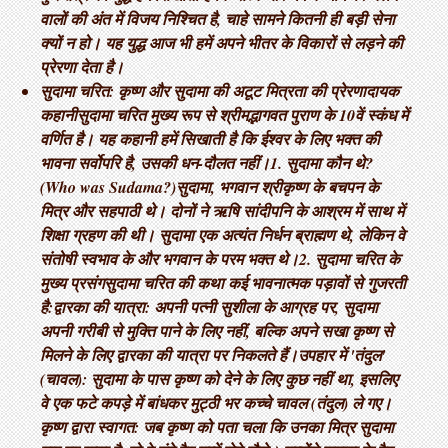
वालों की अंत में विजय निश्चित है, चाहे सामने कितनी ही बड़ी सेना
क्यों न हो। यह युद्ध आज भी हमें अपने भीतर के विकारों से लड़ने की
प्रेरणा देता है।
सुदामा चरित: कृष्ण और सुदामा की अटूट मित्रता की प्रेरणादायक
कहानी ​सुदामा चरित मुख्य रूप से श्रीमद्भागवत पुराण के 10वें स्कंध में
वर्णित है। यह कहानी हमें सिखाती है कि ईश्वर के लिए भक्त की
भावना सर्वोपरि है, उसकी धन-दौलत नहीं। ​1. सुदामा कौन थे?
(Who was Sudama?) ​सुदामा, भगवान श्रीकृष्ण के बचपन के
मित्र और सहपाठी थे। दोनों ने ऋषि सांदीपनि के आश्रम में साथ में
शिक्षा ग्रहण की थी। सुदामा एक अत्यंत निर्धन ब्राह्मण थे, लेकिन वे
संतोषी स्वभाव के और भगवान के परम भक्त थे। ​2. सुदामा चरित के
मुख्य प्रसंग ​सुदामा चरित की कथा कई भावनात्मक पड़ावों से गुजरती
है: ​द्वारका की यात्रा: अपनी पत्नी सुशीला के आग्रह पर, सुदामा
अपनी गरीबी से मुक्ति पाने के लिए नहीं, बल्कि अपने सखा कृष्ण से
मिलने के लिए द्वारका की यात्रा पर निकलते हैं। ​उपहार में 'तंदुल'
(चावल): सुदामा के पास कृष्ण को देने के लिए कुछ नहीं था, इसलिए
वे एक फटे कपड़े में बांधकर मुट्ठी भर कच्चे चावल (तंदुल) ले गए। ​
कृष्ण द्वारा स्वागत: जब कृष्ण को पता चला कि उनका मित्र सुदामा