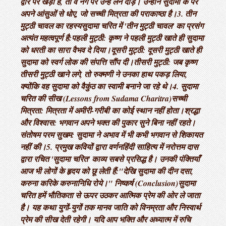
द्वार पर खड़ा है, तो वे नंगे पैर उन्हें लेने दौड़े। उन्होंने सुदामा के पैर
अपने आंसुओं से धोए, जो सच्ची मित्रता की पराकाष्ठा है। ​3. तीन
मुट्ठी चावल का रहस्य ​सुदामा चरित में 'तीन मुट्ठी चावल' का प्रसंग
अत्यंत महत्वपूर्ण है: ​पहली मुट्ठी: कृष्ण ने पहली मुट्ठी खाते ही सुदामा
को धरती का सारा वैभव दे दिया। ​दूसरी मुट्ठी: दूसरी मुट्ठी खाते ही
सुदामा को स्वर्ग लोक की संपत्ति सौंप दी। ​तीसरी मुट्ठी: जब कृष्ण
तीसरी मुट्ठी खाने लगे, तो रुक्मणी ने उनका हाथ पकड़ लिया,
क्योंकि वह सुदामा को वैकुंठ का स्वामी बनाने जा रहे थे। ​4. सुदामा
चरित की सीख (Lessons from Sudama Charitra) ​सच्ची
मित्रता: मित्रता में अमीरी-गरीबी का कोई स्थान नहीं होता। ​श्रद्धा
और विश्वास: भगवान अपने भक्त की पुकार सुने बिना नहीं रहते। ​
संतोषम परम सुखम: सुदामा ने अभाव में भी कभी भगवान से शिकायत
नहीं की। ​5. प्रमुख कवियों द्वारा वर्णन ​हिंदी साहित्य में नरोत्तम दास
द्वारा रचित 'सुदामा चरित' काव्य सबसे प्रसिद्ध है। उनकी पंक्तियाँ
आज भी लोगों के हृदय को छू लेती हैं: ​"देखि सुदामा की दीन दसा,
करुना करिके करुनानिधि रोये।" निष्कर्ष (Conclusion) ​सुदामा
चरित हमें भौतिकता से ऊपर उठकर आत्मिक प्रेम की ओर ले जाता
है। यह कथा युगों-युगों तक मानव जाति को विनम्रता और निस्वार्थ
प्रेम की सीख देती रहेगी। यदि आप भक्ति और अध्यात्म में रुचि