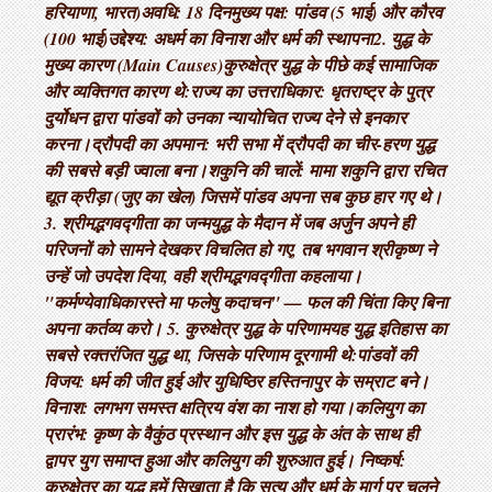
हरियाणा, भारत) ​अवधि: 18 दिन ​मुख्य पक्ष: पांडव (5 भाई) और कौरव
(100 भाई) ​उद्देश्य: अधर्म का विनाश और धर्म की स्थापना ​2. युद्ध के
मुख्य कारण (Main Causes) ​कुरुक्षेत्र युद्ध के पीछे कई सामाजिक
और व्यक्तिगत कारण थे: ​राज्य का उत्तराधिकार: धृतराष्ट्र के पुत्र
दुर्योधन द्वारा पांडवों को उनका न्यायोचित राज्य देने से इनकार
करना। ​द्रौपदी का अपमान: भरी सभा में द्रौपदी का चीर-हरण युद्ध
की सबसे बड़ी ज्वाला बना। ​शकुनि की चालें: मामा शकुनि द्वारा रचित
द्यूत क्रीड़ा (जुए का खेल) जिसमें पांडव अपना सब कुछ हार गए थे। ​
3. श्रीमद्भगवद्गीता का जन्म ​युद्ध के मैदान में जब अर्जुन अपने ही
परिजनों को सामने देखकर विचलित हो गए, तब भगवान श्रीकृष्ण ने
उन्हें जो उपदेश दिया, वही श्रीमद्भगवद्गीता कहलाया। ​
"कर्मण्येवाधिकारस्ते मा फलेषु कदाचन" — फल की चिंता किए बिना
अपना कर्तव्य करो। 5. कुरुक्षेत्र युद्ध के परिणाम ​यह युद्ध इतिहास का
सबसे रक्तरंजित युद्ध था, जिसके परिणाम दूरगामी थे: ​पांडवों की
विजय: धर्म की जीत हुई और युधिष्ठिर हस्तिनापुर के सम्राट बने। ​
विनाश: लगभग समस्त क्षत्रिय वंश का नाश हो गया। ​कलियुग का
प्रारंभ: कृष्ण के वैकुंठ प्रस्थान और इस युद्ध के अंत के साथ ही
द्वापर युग समाप्त हुआ और कलियुग की शुरुआत हुई। निष्कर्ष:
कुरुक्षेत्र का युद्ध हमें सिखाता है कि सत्य और धर्म के मार्ग पर चलने