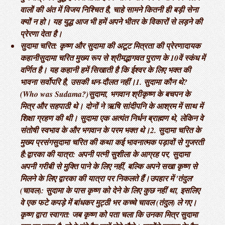
वालों की अंत में विजय निश्चित है, चाहे सामने कितनी ही बड़ी सेना
क्यों न हो। यह युद्ध आज भी हमें अपने भीतर के विकारों से लड़ने की
प्रेरणा देता है।
सुदामा चरित: कृष्ण और सुदामा की अटूट मित्रता की प्रेरणादायक
कहानी ​सुदामा चरित मुख्य रूप से श्रीमद्भागवत पुराण के 10वें स्कंध में
वर्णित है। यह कहानी हमें सिखाती है कि ईश्वर के लिए भक्त की
भावना सर्वोपरि है, उसकी धन-दौलत नहीं। ​1. सुदामा कौन थे?
(Who was Sudama?) ​सुदामा, भगवान श्रीकृष्ण के बचपन के
मित्र और सहपाठी थे। दोनों ने ऋषि सांदीपनि के आश्रम में साथ में
शिक्षा ग्रहण की थी। सुदामा एक अत्यंत निर्धन ब्राह्मण थे, लेकिन वे
संतोषी स्वभाव के और भगवान के परम भक्त थे। ​2. सुदामा चरित के
मुख्य प्रसंग ​सुदामा चरित की कथा कई भावनात्मक पड़ावों से गुजरती
है: ​द्वारका की यात्रा: अपनी पत्नी सुशीला के आग्रह पर, सुदामा
अपनी गरीबी से मुक्ति पाने के लिए नहीं, बल्कि अपने सखा कृष्ण से
मिलने के लिए द्वारका की यात्रा पर निकलते हैं। ​उपहार में 'तंदुल'
(चावल): सुदामा के पास कृष्ण को देने के लिए कुछ नहीं था, इसलिए
वे एक फटे कपड़े में बांधकर मुट्ठी भर कच्चे चावल (तंदुल) ले गए। ​
कृष्ण द्वारा स्वागत: जब कृष्ण को पता चला कि उनका मित्र सुदामा