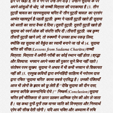
द्वार पर खड़ा है, तो वे नंगे पैर उन्हें लेने दौड़े। उन्होंने सुदामा के पैर
अपने आंसुओं से धोए, जो सच्ची मित्रता की पराकाष्ठा है। ​3. तीन
मुट्ठी चावल का रहस्य ​सुदामा चरित में 'तीन मुट्ठी चावल' का प्रसंग
अत्यंत महत्वपूर्ण है: ​पहली मुट्ठी: कृष्ण ने पहली मुट्ठी खाते ही सुदामा
को धरती का सारा वैभव दे दिया। ​दूसरी मुट्ठी: दूसरी मुट्ठी खाते ही
सुदामा को स्वर्ग लोक की संपत्ति सौंप दी। ​तीसरी मुट्ठी: जब कृष्ण
तीसरी मुट्ठी खाने लगे, तो रुक्मणी ने उनका हाथ पकड़ लिया,
क्योंकि वह सुदामा को वैकुंठ का स्वामी बनाने जा रहे थे। ​4. सुदामा
चरित की सीख (Lessons from Sudama Charitra) ​सच्ची
मित्रता: मित्रता में अमीरी-गरीबी का कोई स्थान नहीं होता। ​श्रद्धा
और विश्वास: भगवान अपने भक्त की पुकार सुने बिना नहीं रहते। ​
संतोषम परम सुखम: सुदामा ने अभाव में भी कभी भगवान से शिकायत
नहीं की। ​5. प्रमुख कवियों द्वारा वर्णन ​हिंदी साहित्य में नरोत्तम दास
द्वारा रचित 'सुदामा चरित' काव्य सबसे प्रसिद्ध है। उनकी पंक्तियाँ
आज भी लोगों के हृदय को छू लेती हैं: ​"देखि सुदामा की दीन दसा,
करुना करिके करुनानिधि रोये।" निष्कर्ष (Conclusion) ​सुदामा
चरित हमें भौतिकता से ऊपर उठकर आत्मिक प्रेम की ओर ले जाता
है। यह कथा युगों-युगों तक मानव जाति को विनम्रता और निस्वार्थ
प्रेम की सीख देती रहेगी। यदि आप भक्ति और अध्यात्म में रुचि