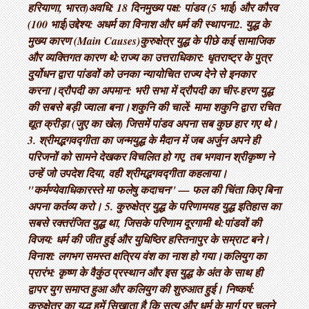
हरियाणा, भारत) ​अवधि: 18 दिन ​मुख्य पक्ष: पांडव (5 भाई) और कौरव
(100 भाई) ​उद्देश्य: अधर्म का विनाश और धर्म की स्थापना ​2. युद्ध के
मुख्य कारण (Main Causes) ​कुरुक्षेत्र युद्ध के पीछे कई सामाजिक
और व्यक्तिगत कारण थे: ​राज्य का उत्तराधिकार: धृतराष्ट्र के पुत्र
दुर्योधन द्वारा पांडवों को उनका न्यायोचित राज्य देने से इनकार
करना। ​द्रौपदी का अपमान: भरी सभा में द्रौपदी का चीर-हरण युद्ध
की सबसे बड़ी ज्वाला बना। ​शकुनि की चालें: मामा शकुनि द्वारा रचित
द्यूत क्रीड़ा (जुए का खेल) जिसमें पांडव अपना सब कुछ हार गए थे। ​
3. श्रीमद्भगवद्गीता का जन्म ​युद्ध के मैदान में जब अर्जुन अपने ही
परिजनों को सामने देखकर विचलित हो गए, तब भगवान श्रीकृष्ण ने
उन्हें जो उपदेश दिया, वही श्रीमद्भगवद्गीता कहलाया। ​
"कर्मण्येवाधिकारस्ते मा फलेषु कदाचन" — फल की चिंता किए बिना
अपना कर्तव्य करो। 5. कुरुक्षेत्र युद्ध के परिणाम ​यह युद्ध इतिहास का
सबसे रक्तरंजित युद्ध था, जिसके परिणाम दूरगामी थे: ​पांडवों की
विजय: धर्म की जीत हुई और युधिष्ठिर हस्तिनापुर के सम्राट बने। ​
विनाश: लगभग समस्त क्षत्रिय वंश का नाश हो गया। ​कलियुग का
प्रारंभ: कृष्ण के वैकुंठ प्रस्थान और इस युद्ध के अंत के साथ ही
द्वापर युग समाप्त हुआ और कलियुग की शुरुआत हुई। निष्कर्ष:
कुरुक्षेत्र का युद्ध हमें सिखाता है कि सत्य और धर्म के मार्ग पर चलने