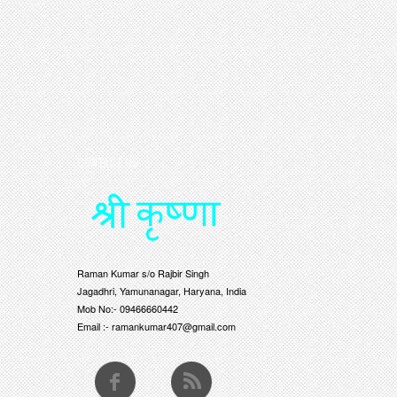
CONTACT US
Raman Kumar s/o Rajbir Singh
Jagadhri, Yamunanagar, Haryana, India
Mob No:- 09466660442
Email :- ramankumar407@gmail.com