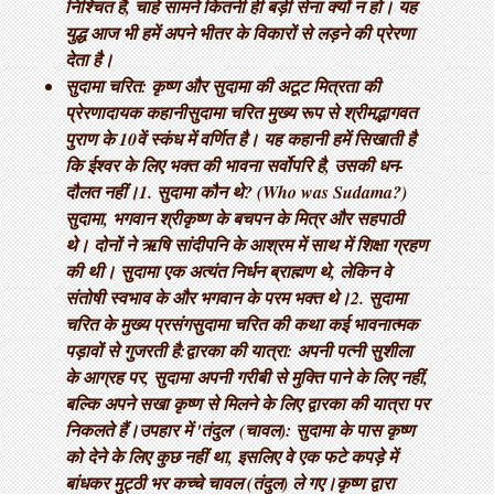
निश्चित है, चाहे सामने कितनी ही बड़ी सेना क्यों न हो। यह
युद्ध आज भी हमें अपने भीतर के विकारों से लड़ने की प्रेरणा
देता है।
सुदामा चरित: कृष्ण और सुदामा की अटूट मित्रता की
प्रेरणादायक कहानी ​सुदामा चरित मुख्य रूप से श्रीमद्भागवत
पुराण के 10वें स्कंध में वर्णित है। यह कहानी हमें सिखाती है
कि ईश्वर के लिए भक्त की भावना सर्वोपरि है, उसकी धन-
दौलत नहीं। ​1. सुदामा कौन थे? (Who was Sudama?) ​
सुदामा, भगवान श्रीकृष्ण के बचपन के मित्र और सहपाठी
थे। दोनों ने ऋषि सांदीपनि के आश्रम में साथ में शिक्षा ग्रहण
की थी। सुदामा एक अत्यंत निर्धन ब्राह्मण थे, लेकिन वे
संतोषी स्वभाव के और भगवान के परम भक्त थे। ​2. सुदामा
चरित के मुख्य प्रसंग ​सुदामा चरित की कथा कई भावनात्मक
पड़ावों से गुजरती है: ​द्वारका की यात्रा: अपनी पत्नी सुशीला
के आग्रह पर, सुदामा अपनी गरीबी से मुक्ति पाने के लिए नहीं,
बल्कि अपने सखा कृष्ण से मिलने के लिए द्वारका की यात्रा पर
निकलते हैं। ​उपहार में 'तंदुल' (चावल): सुदामा के पास कृष्ण
को देने के लिए कुछ नहीं था, इसलिए वे एक फटे कपड़े में
बांधकर मुट्ठी भर कच्चे चावल (तंदुल) ले गए। ​कृष्ण द्वारा