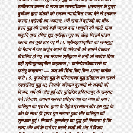
व्यक्तिगत कारण थे: ​राज्य का उत्तराधिकार: धृतराष्ट्र के पुत्र
दुर्योधन द्वारा पांडवों को उनका न्यायोचित राज्य देने से इनकार
करना। ​द्रौपदी का अपमान: भरी सभा में द्रौपदी का चीर-
हरण युद्ध की सबसे बड़ी ज्वाला बना। ​शकुनि की चालें: मामा
शकुनि द्वारा रचित द्यूत क्रीड़ा (जुए का खेल) जिसमें पांडव
अपना सब कुछ हार गए थे। ​3. श्रीमद्भगवद्गीता का जन्म ​युद्ध
के मैदान में जब अर्जुन अपने ही परिजनों को सामने देखकर
विचलित हो गए, तब भगवान श्रीकृष्ण ने उन्हें जो उपदेश दिया,
वही श्रीमद्भगवद्गीता कहलाया। ​"कर्मण्येवाधिकारस्ते मा
फलेषु कदाचन" — फल की चिंता किए बिना अपना कर्तव्य
करो। 5. कुरुक्षेत्र युद्ध के परिणाम ​यह युद्ध इतिहास का सबसे
रक्तरंजित युद्ध था, जिसके परिणाम दूरगामी थे: ​पांडवों की
विजय: धर्म की जीत हुई और युधिष्ठिर हस्तिनापुर के सम्राट
बने। ​विनाश: लगभग समस्त क्षत्रिय वंश का नाश हो गया। ​
कलियुग का प्रारंभ: कृष्ण के वैकुंठ प्रस्थान और इस युद्ध के
अंत के साथ ही द्वापर युग समाप्त हुआ और कलियुग की
शुरुआत हुई। निष्कर्ष: कुरुक्षेत्र का युद्ध हमें सिखाता है कि
सत्य और धर्म के मार्ग पर चलने वालों की अंत में विजय