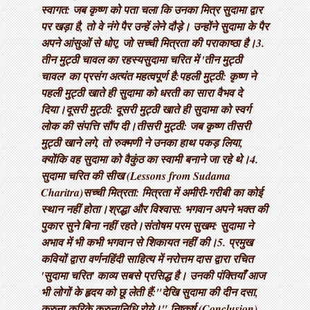
स्वागत: जब कृष्ण को पता चला कि उनका मित्र सुदामा द्वार
पर खड़ा है, तो वे नंगे पैर उन्हें लेने दौड़े। उन्होंने सुदामा के पैर
अपने आंसुओं से धोए, जो सच्ची मित्रता की पराकाष्ठा है। ​3.
तीन मुट्ठी चावल का रहस्य ​सुदामा चरित में 'तीन मुट्ठी
चावल' का प्रसंग अत्यंत महत्वपूर्ण है: ​पहली मुट्ठी: कृष्ण ने
पहली मुट्ठी खाते ही सुदामा को धरती का सारा वैभव दे
दिया। ​दूसरी मुट्ठी: दूसरी मुट्ठी खाते ही सुदामा को स्वर्ग
लोक की संपत्ति सौंप दी। ​तीसरी मुट्ठी: जब कृष्ण तीसरी
मुट्ठी खाने लगे, तो रुक्मणी ने उनका हाथ पकड़ लिया,
क्योंकि वह सुदामा को वैकुंठ का स्वामी बनाने जा रहे थे। ​4.
सुदामा चरित की सीख (Lessons from Sudama
Charitra) ​सच्ची मित्रता: मित्रता में अमीरी-गरीबी का कोई
स्थान नहीं होता। ​श्रद्धा और विश्वास: भगवान अपने भक्त की
पुकार सुने बिना नहीं रहते। ​संतोषम परम सुखम: सुदामा ने
अभाव में भी कभी भगवान से शिकायत नहीं की। ​5. प्रमुख
कवियों द्वारा वर्णन ​हिंदी साहित्य में नरोत्तम दास द्वारा रचित
'सुदामा चरित' काव्य सबसे प्रसिद्ध है। उनकी पंक्तियाँ आज
भी लोगों के हृदय को छू लेती हैं: ​"देखि सुदामा की दीन दसा,
करुना करिके करुनानिधि रोये।" निष्कर्ष (Conclusion) ​