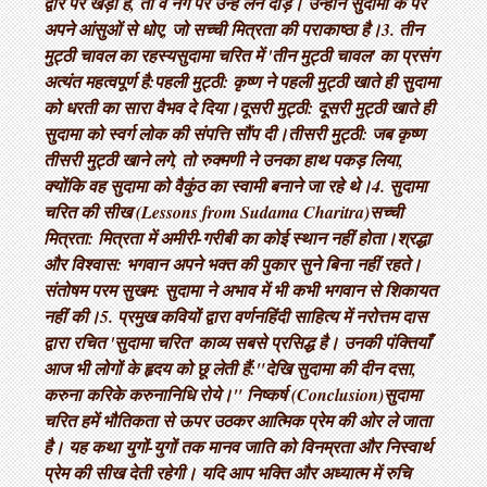
द्वार पर खड़ा है, तो वे नंगे पैर उन्हें लेने दौड़े। उन्होंने सुदामा के पैर
अपने आंसुओं से धोए, जो सच्ची मित्रता की पराकाष्ठा है। ​3. तीन
मुट्ठी चावल का रहस्य ​सुदामा चरित में 'तीन मुट्ठी चावल' का प्रसंग
अत्यंत महत्वपूर्ण है: ​पहली मुट्ठी: कृष्ण ने पहली मुट्ठी खाते ही सुदामा
को धरती का सारा वैभव दे दिया। ​दूसरी मुट्ठी: दूसरी मुट्ठी खाते ही
सुदामा को स्वर्ग लोक की संपत्ति सौंप दी। ​तीसरी मुट्ठी: जब कृष्ण
तीसरी मुट्ठी खाने लगे, तो रुक्मणी ने उनका हाथ पकड़ लिया,
क्योंकि वह सुदामा को वैकुंठ का स्वामी बनाने जा रहे थे। ​4. सुदामा
चरित की सीख (Lessons from Sudama Charitra) ​सच्ची
मित्रता: मित्रता में अमीरी-गरीबी का कोई स्थान नहीं होता। ​श्रद्धा
और विश्वास: भगवान अपने भक्त की पुकार सुने बिना नहीं रहते। ​
संतोषम परम सुखम: सुदामा ने अभाव में भी कभी भगवान से शिकायत
नहीं की। ​5. प्रमुख कवियों द्वारा वर्णन ​हिंदी साहित्य में नरोत्तम दास
द्वारा रचित 'सुदामा चरित' काव्य सबसे प्रसिद्ध है। उनकी पंक्तियाँ
आज भी लोगों के हृदय को छू लेती हैं: ​"देखि सुदामा की दीन दसा,
करुना करिके करुनानिधि रोये।" निष्कर्ष (Conclusion) ​सुदामा
चरित हमें भौतिकता से ऊपर उठकर आत्मिक प्रेम की ओर ले जाता
है। यह कथा युगों-युगों तक मानव जाति को विनम्रता और निस्वार्थ
प्रेम की सीख देती रहेगी। यदि आप भक्ति और अध्यात्म में रुचि