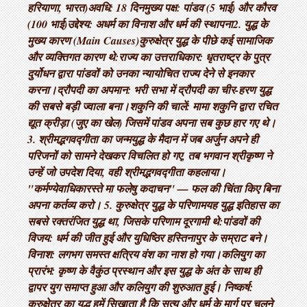
हरियाणा, भारत) ​अवधि: 18 दिन ​मुख्य पक्ष: पांडव (5 भाई) और कौरव
(100 भाई) ​उद्देश्य: अधर्म का विनाश और धर्म की स्थापना ​2. युद्ध के
मुख्य कारण (Main Causes) ​कुरुक्षेत्र युद्ध के पीछे कई सामाजिक
और व्यक्तिगत कारण थे: ​राज्य का उत्तराधिकार: धृतराष्ट्र के पुत्र
दुर्योधन द्वारा पांडवों को उनका न्यायोचित राज्य देने से इनकार
करना। ​द्रौपदी का अपमान: भरी सभा में द्रौपदी का चीर-हरण युद्ध
की सबसे बड़ी ज्वाला बना। ​शकुनि की चालें: मामा शकुनि द्वारा रचित
द्यूत क्रीड़ा (जुए का खेल) जिसमें पांडव अपना सब कुछ हार गए थे। ​
3. श्रीमद्भगवद्गीता का जन्म ​युद्ध के मैदान में जब अर्जुन अपने ही
परिजनों को सामने देखकर विचलित हो गए, तब भगवान श्रीकृष्ण ने
उन्हें जो उपदेश दिया, वही श्रीमद्भगवद्गीता कहलाया। ​
"कर्मण्येवाधिकारस्ते मा फलेषु कदाचन" — फल की चिंता किए बिना
अपना कर्तव्य करो। 5. कुरुक्षेत्र युद्ध के परिणाम ​यह युद्ध इतिहास का
सबसे रक्तरंजित युद्ध था, जिसके परिणाम दूरगामी थे: ​पांडवों की
विजय: धर्म की जीत हुई और युधिष्ठिर हस्तिनापुर के सम्राट बने। ​
विनाश: लगभग समस्त क्षत्रिय वंश का नाश हो गया। ​कलियुग का
प्रारंभ: कृष्ण के वैकुंठ प्रस्थान और इस युद्ध के अंत के साथ ही
द्वापर युग समाप्त हुआ और कलियुग की शुरुआत हुई। निष्कर्ष:
कुरुक्षेत्र का युद्ध हमें सिखाता है कि सत्य और धर्म के मार्ग पर चलने