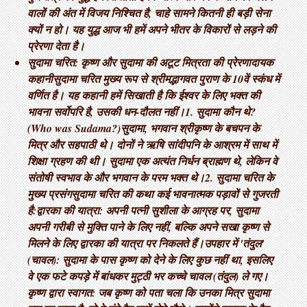
वालों की अंत में विजय निश्चित है, चाहे सामने कितनी ही बड़ी सेना
क्यों न हो। यह युद्ध आज भी हमें अपने भीतर के विकारों से लड़ने की
प्रेरणा देता है।
सुदामा चरित: कृष्ण और सुदामा की अटूट मित्रता की प्रेरणादायक
कहानी ​सुदामा चरित मुख्य रूप से श्रीमद्भागवत पुराण के 10वें स्कंध में
वर्णित है। यह कहानी हमें सिखाती है कि ईश्वर के लिए भक्त की
भावना सर्वोपरि है, उसकी धन-दौलत नहीं। ​1. सुदामा कौन थे?
(Who was Sudama?) ​सुदामा, भगवान श्रीकृष्ण के बचपन के
मित्र और सहपाठी थे। दोनों ने ऋषि सांदीपनि के आश्रम में साथ में
शिक्षा ग्रहण की थी। सुदामा एक अत्यंत निर्धन ब्राह्मण थे, लेकिन वे
संतोषी स्वभाव के और भगवान के परम भक्त थे। ​2. सुदामा चरित के
मुख्य प्रसंग ​सुदामा चरित की कथा कई भावनात्मक पड़ावों से गुजरती
है: ​द्वारका की यात्रा: अपनी पत्नी सुशीला के आग्रह पर, सुदामा
अपनी गरीबी से मुक्ति पाने के लिए नहीं, बल्कि अपने सखा कृष्ण से
मिलने के लिए द्वारका की यात्रा पर निकलते हैं। ​उपहार में 'तंदुल'
(चावल): सुदामा के पास कृष्ण को देने के लिए कुछ नहीं था, इसलिए
वे एक फटे कपड़े में बांधकर मुट्ठी भर कच्चे चावल (तंदुल) ले गए। ​
कृष्ण द्वारा स्वागत: जब कृष्ण को पता चला कि उनका मित्र सुदामा