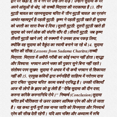
द्वार पर खड़ा है, तो वे नंगे पैर उन्हें लेने दौड़े। उन्होंने सुदामा के पैर
अपने आंसुओं से धोए, जो सच्ची मित्रता की पराकाष्ठा है। ​3. तीन
मुट्ठी चावल का रहस्य ​सुदामा चरित में 'तीन मुट्ठी चावल' का प्रसंग
अत्यंत महत्वपूर्ण है: ​पहली मुट्ठी: कृष्ण ने पहली मुट्ठी खाते ही सुदामा
को धरती का सारा वैभव दे दिया। ​दूसरी मुट्ठी: दूसरी मुट्ठी खाते ही
सुदामा को स्वर्ग लोक की संपत्ति सौंप दी। ​तीसरी मुट्ठी: जब कृष्ण
तीसरी मुट्ठी खाने लगे, तो रुक्मणी ने उनका हाथ पकड़ लिया,
क्योंकि वह सुदामा को वैकुंठ का स्वामी बनाने जा रहे थे। ​4. सुदामा
चरित की सीख (Lessons from Sudama Charitra) ​सच्ची
मित्रता: मित्रता में अमीरी-गरीबी का कोई स्थान नहीं होता। ​श्रद्धा
और विश्वास: भगवान अपने भक्त की पुकार सुने बिना नहीं रहते। ​
संतोषम परम सुखम: सुदामा ने अभाव में भी कभी भगवान से शिकायत
नहीं की। ​5. प्रमुख कवियों द्वारा वर्णन ​हिंदी साहित्य में नरोत्तम दास
द्वारा रचित 'सुदामा चरित' काव्य सबसे प्रसिद्ध है। उनकी पंक्तियाँ
आज भी लोगों के हृदय को छू लेती हैं: ​"देखि सुदामा की दीन दसा,
करुना करिके करुनानिधि रोये।" निष्कर्ष (Conclusion) ​सुदामा
चरित हमें भौतिकता से ऊपर उठकर आत्मिक प्रेम की ओर ले जाता
है। यह कथा युगों-युगों तक मानव जाति को विनम्रता और निस्वार्थ
प्रेम की सीख देती रहेगी। यदि आप भक्ति और अध्यात्म में रुचि