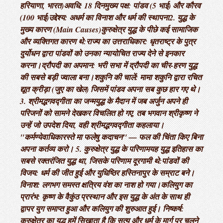
हरियाणा, भारत) ​अवधि: 18 दिन ​मुख्य पक्ष: पांडव (5 भाई) और कौरव
(100 भाई) ​उद्देश्य: अधर्म का विनाश और धर्म की स्थापना ​2. युद्ध के
मुख्य कारण (Main Causes) ​कुरुक्षेत्र युद्ध के पीछे कई सामाजिक
और व्यक्तिगत कारण थे: ​राज्य का उत्तराधिकार: धृतराष्ट्र के पुत्र
दुर्योधन द्वारा पांडवों को उनका न्यायोचित राज्य देने से इनकार
करना। ​द्रौपदी का अपमान: भरी सभा में द्रौपदी का चीर-हरण युद्ध
की सबसे बड़ी ज्वाला बना। ​शकुनि की चालें: मामा शकुनि द्वारा रचित
द्यूत क्रीड़ा (जुए का खेल) जिसमें पांडव अपना सब कुछ हार गए थे। ​
3. श्रीमद्भगवद्गीता का जन्म ​युद्ध के मैदान में जब अर्जुन अपने ही
परिजनों को सामने देखकर विचलित हो गए, तब भगवान श्रीकृष्ण ने
उन्हें जो उपदेश दिया, वही श्रीमद्भगवद्गीता कहलाया। ​
"कर्मण्येवाधिकारस्ते मा फलेषु कदाचन" — फल की चिंता किए बिना
अपना कर्तव्य करो। 5. कुरुक्षेत्र युद्ध के परिणाम ​यह युद्ध इतिहास का
सबसे रक्तरंजित युद्ध था, जिसके परिणाम दूरगामी थे: ​पांडवों की
विजय: धर्म की जीत हुई और युधिष्ठिर हस्तिनापुर के सम्राट बने। ​
विनाश: लगभग समस्त क्षत्रिय वंश का नाश हो गया। ​कलियुग का
प्रारंभ: कृष्ण के वैकुंठ प्रस्थान और इस युद्ध के अंत के साथ ही
द्वापर युग समाप्त हुआ और कलियुग की शुरुआत हुई। निष्कर्ष:
कुरुक्षेत्र का युद्ध हमें सिखाता है कि सत्य और धर्म के मार्ग पर चलने