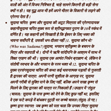
वालों की अंत में विजय निश्चित है, चाहे सामने कितनी ही बड़ी सेना
क्यों न हो। यह युद्ध आज भी हमें अपने भीतर के विकारों से लड़ने की
प्रेरणा देता है।
सुदामा चरित: कृष्ण और सुदामा की अटूट मित्रता की प्रेरणादायक
कहानी ​सुदामा चरित मुख्य रूप से श्रीमद्भागवत पुराण के 10वें स्कंध में
वर्णित है। यह कहानी हमें सिखाती है कि ईश्वर के लिए भक्त की
भावना सर्वोपरि है, उसकी धन-दौलत नहीं। ​1. सुदामा कौन थे?
(Who was Sudama?) ​सुदामा, भगवान श्रीकृष्ण के बचपन के
मित्र और सहपाठी थे। दोनों ने ऋषि सांदीपनि के आश्रम में साथ में
शिक्षा ग्रहण की थी। सुदामा एक अत्यंत निर्धन ब्राह्मण थे, लेकिन वे
संतोषी स्वभाव के और भगवान के परम भक्त थे। ​2. सुदामा चरित के
मुख्य प्रसंग ​सुदामा चरित की कथा कई भावनात्मक पड़ावों से गुजरती
है: ​द्वारका की यात्रा: अपनी पत्नी सुशीला के आग्रह पर, सुदामा
अपनी गरीबी से मुक्ति पाने के लिए नहीं, बल्कि अपने सखा कृष्ण से
मिलने के लिए द्वारका की यात्रा पर निकलते हैं। ​उपहार में 'तंदुल'
(चावल): सुदामा के पास कृष्ण को देने के लिए कुछ नहीं था, इसलिए
वे एक फटे कपड़े में बांधकर मुट्ठी भर कच्चे चावल (तंदुल) ले गए। ​
कृष्ण द्वारा स्वागत: जब कृष्ण को पता चला कि उनका मित्र सुदामा