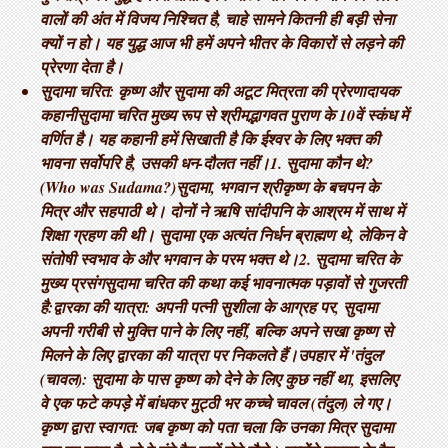
वालों की अंत में विजय निश्चित है, चाहे सामने कितनी ही बड़ी सेना
क्यों न हो। यह युद्ध आज भी हमें अपने भीतर के विकारों से लड़ने की
प्रेरणा देता है।
सुदामा चरित: कृष्ण और सुदामा की अटूट मित्रता की प्रेरणादायक
कहानी ​सुदामा चरित मुख्य रूप से श्रीमद्भागवत पुराण के 10वें स्कंध में
वर्णित है। यह कहानी हमें सिखाती है कि ईश्वर के लिए भक्त की
भावना सर्वोपरि है, उसकी धन-दौलत नहीं। ​1. सुदामा कौन थे?
(Who was Sudama?) ​सुदामा, भगवान श्रीकृष्ण के बचपन के
मित्र और सहपाठी थे। दोनों ने ऋषि सांदीपनि के आश्रम में साथ में
शिक्षा ग्रहण की थी। सुदामा एक अत्यंत निर्धन ब्राह्मण थे, लेकिन वे
संतोषी स्वभाव के और भगवान के परम भक्त थे। ​2. सुदामा चरित के
मुख्य प्रसंग ​सुदामा चरित की कथा कई भावनात्मक पड़ावों से गुजरती
है: ​द्वारका की यात्रा: अपनी पत्नी सुशीला के आग्रह पर, सुदामा
अपनी गरीबी से मुक्ति पाने के लिए नहीं, बल्कि अपने सखा कृष्ण से
मिलने के लिए द्वारका की यात्रा पर निकलते हैं। ​उपहार में 'तंदुल'
(चावल): सुदामा के पास कृष्ण को देने के लिए कुछ नहीं था, इसलिए
वे एक फटे कपड़े में बांधकर मुट्ठी भर कच्चे चावल (तंदुल) ले गए। ​
कृष्ण द्वारा स्वागत: जब कृष्ण को पता चला कि उनका मित्र सुदामा