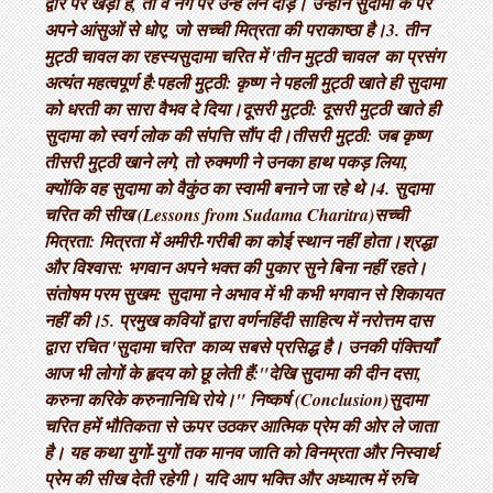
द्वार पर खड़ा है, तो वे नंगे पैर उन्हें लेने दौड़े। उन्होंने सुदामा के पैर
अपने आंसुओं से धोए, जो सच्ची मित्रता की पराकाष्ठा है। ​3. तीन
मुट्ठी चावल का रहस्य ​सुदामा चरित में 'तीन मुट्ठी चावल' का प्रसंग
अत्यंत महत्वपूर्ण है: ​पहली मुट्ठी: कृष्ण ने पहली मुट्ठी खाते ही सुदामा
को धरती का सारा वैभव दे दिया। ​दूसरी मुट्ठी: दूसरी मुट्ठी खाते ही
सुदामा को स्वर्ग लोक की संपत्ति सौंप दी। ​तीसरी मुट्ठी: जब कृष्ण
तीसरी मुट्ठी खाने लगे, तो रुक्मणी ने उनका हाथ पकड़ लिया,
क्योंकि वह सुदामा को वैकुंठ का स्वामी बनाने जा रहे थे। ​4. सुदामा
चरित की सीख (Lessons from Sudama Charitra) ​सच्ची
मित्रता: मित्रता में अमीरी-गरीबी का कोई स्थान नहीं होता। ​श्रद्धा
और विश्वास: भगवान अपने भक्त की पुकार सुने बिना नहीं रहते। ​
संतोषम परम सुखम: सुदामा ने अभाव में भी कभी भगवान से शिकायत
नहीं की। ​5. प्रमुख कवियों द्वारा वर्णन ​हिंदी साहित्य में नरोत्तम दास
द्वारा रचित 'सुदामा चरित' काव्य सबसे प्रसिद्ध है। उनकी पंक्तियाँ
आज भी लोगों के हृदय को छू लेती हैं: ​"देखि सुदामा की दीन दसा,
करुना करिके करुनानिधि रोये।" निष्कर्ष (Conclusion) ​सुदामा
चरित हमें भौतिकता से ऊपर उठकर आत्मिक प्रेम की ओर ले जाता
है। यह कथा युगों-युगों तक मानव जाति को विनम्रता और निस्वार्थ
प्रेम की सीख देती रहेगी। यदि आप भक्ति और अध्यात्म में रुचि