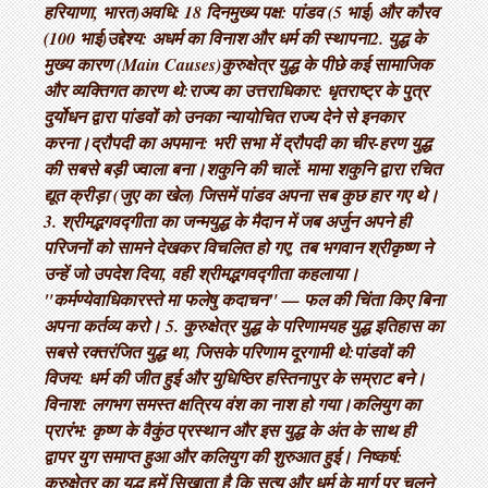
हरियाणा, भारत) ​अवधि: 18 दिन ​मुख्य पक्ष: पांडव (5 भाई) और कौरव
(100 भाई) ​उद्देश्य: अधर्म का विनाश और धर्म की स्थापना ​2. युद्ध के
मुख्य कारण (Main Causes) ​कुरुक्षेत्र युद्ध के पीछे कई सामाजिक
और व्यक्तिगत कारण थे: ​राज्य का उत्तराधिकार: धृतराष्ट्र के पुत्र
दुर्योधन द्वारा पांडवों को उनका न्यायोचित राज्य देने से इनकार
करना। ​द्रौपदी का अपमान: भरी सभा में द्रौपदी का चीर-हरण युद्ध
की सबसे बड़ी ज्वाला बना। ​शकुनि की चालें: मामा शकुनि द्वारा रचित
द्यूत क्रीड़ा (जुए का खेल) जिसमें पांडव अपना सब कुछ हार गए थे। ​
3. श्रीमद्भगवद्गीता का जन्म ​युद्ध के मैदान में जब अर्जुन अपने ही
परिजनों को सामने देखकर विचलित हो गए, तब भगवान श्रीकृष्ण ने
उन्हें जो उपदेश दिया, वही श्रीमद्भगवद्गीता कहलाया। ​
"कर्मण्येवाधिकारस्ते मा फलेषु कदाचन" — फल की चिंता किए बिना
अपना कर्तव्य करो। 5. कुरुक्षेत्र युद्ध के परिणाम ​यह युद्ध इतिहास का
सबसे रक्तरंजित युद्ध था, जिसके परिणाम दूरगामी थे: ​पांडवों की
विजय: धर्म की जीत हुई और युधिष्ठिर हस्तिनापुर के सम्राट बने। ​
विनाश: लगभग समस्त क्षत्रिय वंश का नाश हो गया। ​कलियुग का
प्रारंभ: कृष्ण के वैकुंठ प्रस्थान और इस युद्ध के अंत के साथ ही
द्वापर युग समाप्त हुआ और कलियुग की शुरुआत हुई। निष्कर्ष:
कुरुक्षेत्र का युद्ध हमें सिखाता है कि सत्य और धर्म के मार्ग पर चलने