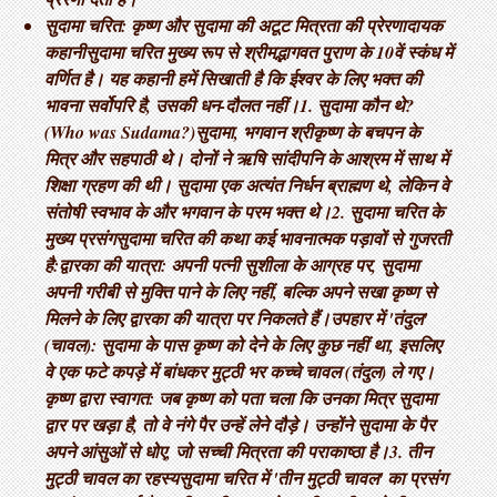
सुदामा चरित: कृष्ण और सुदामा की अटूट मित्रता की प्रेरणादायक
कहानी ​सुदामा चरित मुख्य रूप से श्रीमद्भागवत पुराण के 10वें स्कंध में
वर्णित है। यह कहानी हमें सिखाती है कि ईश्वर के लिए भक्त की
भावना सर्वोपरि है, उसकी धन-दौलत नहीं। ​1. सुदामा कौन थे?
(Who was Sudama?) ​सुदामा, भगवान श्रीकृष्ण के बचपन के
मित्र और सहपाठी थे। दोनों ने ऋषि सांदीपनि के आश्रम में साथ में
शिक्षा ग्रहण की थी। सुदामा एक अत्यंत निर्धन ब्राह्मण थे, लेकिन वे
संतोषी स्वभाव के और भगवान के परम भक्त थे। ​2. सुदामा चरित के
मुख्य प्रसंग ​सुदामा चरित की कथा कई भावनात्मक पड़ावों से गुजरती
है: ​द्वारका की यात्रा: अपनी पत्नी सुशीला के आग्रह पर, सुदामा
अपनी गरीबी से मुक्ति पाने के लिए नहीं, बल्कि अपने सखा कृष्ण से
मिलने के लिए द्वारका की यात्रा पर निकलते हैं। ​उपहार में 'तंदुल'
(चावल): सुदामा के पास कृष्ण को देने के लिए कुछ नहीं था, इसलिए
वे एक फटे कपड़े में बांधकर मुट्ठी भर कच्चे चावल (तंदुल) ले गए। ​
कृष्ण द्वारा स्वागत: जब कृष्ण को पता चला कि उनका मित्र सुदामा
द्वार पर खड़ा है, तो वे नंगे पैर उन्हें लेने दौड़े। उन्होंने सुदामा के पैर
अपने आंसुओं से धोए, जो सच्ची मित्रता की पराकाष्ठा है। ​3. तीन
मुट्ठी चावल का रहस्य ​सुदामा चरित में 'तीन मुट्ठी चावल' का प्रसंग