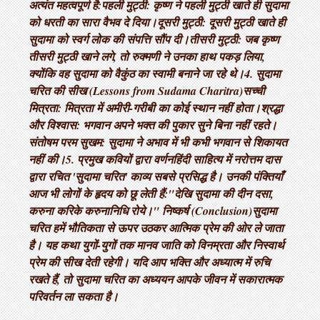
अत्यंत महत्वपूर्ण है: ​पहली मुट्ठी: कृष्ण ने पहली मुट्ठी खाते ही सुदामा
को धरती का सारा वैभव दे दिया। ​दूसरी मुट्ठी: दूसरी मुट्ठी खाते ही
सुदामा को स्वर्ग लोक की संपत्ति सौंप दी। ​तीसरी मुट्ठी: जब कृष्ण
तीसरी मुट्ठी खाने लगे, तो रुक्मणी ने उनका हाथ पकड़ लिया,
क्योंकि वह सुदामा को वैकुंठ का स्वामी बनाने जा रहे थे। ​4. सुदामा
चरित की सीख (Lessons from Sudama Charitra) ​सच्ची
मित्रता: मित्रता में अमीरी-गरीबी का कोई स्थान नहीं होता। ​श्रद्धा
और विश्वास: भगवान अपने भक्त की पुकार सुने बिना नहीं रहते। ​
संतोषम परम सुखम: सुदामा ने अभाव में भी कभी भगवान से शिकायत
नहीं की। ​5. प्रमुख कवियों द्वारा वर्णन ​हिंदी साहित्य में नरोत्तम दास
द्वारा रचित 'सुदामा चरित' काव्य सबसे प्रसिद्ध है। उनकी पंक्तियाँ
आज भी लोगों के हृदय को छू लेती हैं: ​"देखि सुदामा की दीन दसा,
करुना करिके करुनानिधि रोये।" निष्कर्ष (Conclusion) ​सुदामा
चरित हमें भौतिकता से ऊपर उठकर आत्मिक प्रेम की ओर ले जाता
है। यह कथा युगों-युगों तक मानव जाति को विनम्रता और निस्वार्थ
प्रेम की सीख देती रहेगी। यदि आप भक्ति और अध्यात्म में रुचि
रखते हैं, तो सुदामा चरित का अध्ययन आपके जीवन में सकारात्मक
परिवर्तन ला सकता है।