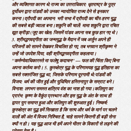
और व्यक्तिगत कारण थे: ​राज्य का उत्तराधिकार: धृतराष्ट्र के पुत्र
दुर्योधन द्वारा पांडवों को उनका न्यायोचित राज्य देने से इनकार
करना। ​द्रौपदी का अपमान: भरी सभा में द्रौपदी का चीर-हरण युद्ध
की सबसे बड़ी ज्वाला बना। ​शकुनि की चालें: मामा शकुनि द्वारा रचित
द्यूत क्रीड़ा (जुए का खेल) जिसमें पांडव अपना सब कुछ हार गए थे। ​
3. श्रीमद्भगवद्गीता का जन्म ​युद्ध के मैदान में जब अर्जुन अपने ही
परिजनों को सामने देखकर विचलित हो गए, तब भगवान श्रीकृष्ण ने
उन्हें जो उपदेश दिया, वही श्रीमद्भगवद्गीता कहलाया। ​
"कर्मण्येवाधिकारस्ते मा फलेषु कदाचन" — फल की चिंता किए बिना
अपना कर्तव्य करो। 5. कुरुक्षेत्र युद्ध के परिणाम ​यह युद्ध इतिहास का
सबसे रक्तरंजित युद्ध था, जिसके परिणाम दूरगामी थे: ​पांडवों की
विजय: धर्म की जीत हुई और युधिष्ठिर हस्तिनापुर के सम्राट बने। ​
विनाश: लगभग समस्त क्षत्रिय वंश का नाश हो गया। ​कलियुग का
प्रारंभ: कृष्ण के वैकुंठ प्रस्थान और इस युद्ध के अंत के साथ ही
द्वापर युग समाप्त हुआ और कलियुग की शुरुआत हुई। निष्कर्ष:
कुरुक्षेत्र का युद्ध हमें सिखाता है कि सत्य और धर्म के मार्ग पर चलने
वालों की अंत में विजय निश्चित है, चाहे सामने कितनी ही बड़ी सेना
क्यों न हो। यह युद्ध आज भी हमें अपने भीतर के विकारों से लड़ने की
प्रेरणा देता है।